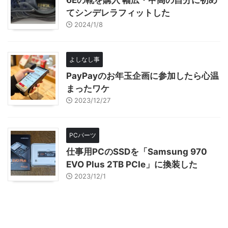
6Eの靴を購入 幅広・甲高の自分に初め
てシンデレラフィットした
2024/1/8
よしなし事
PayPayのお年玉企画に参加したら心温
まったワケ
2023/12/27
PCパーツ
仕事用PCのSSDを「Samsung 970
EVO Plus 2TB PCIe」に換装した
2023/12/1