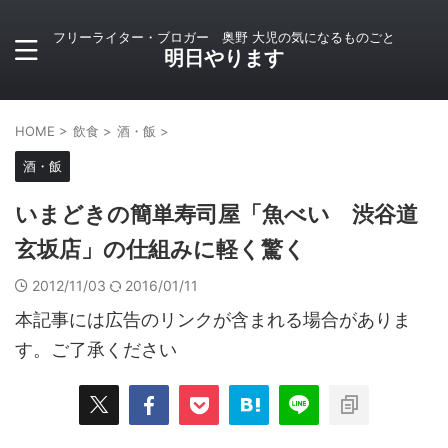
フリーライター・ブロガー 奥野 大児の気になるものごと
明日やります
HOME
>
飲食
>
酒・飯
>
酒・飯
いまどきの簡単寿司屋「魚べい 渋谷道
玄坂店」の仕組みに軽く驚く
2012/11/03
2016/01/11
本記事には広告のリンクが含まれる場合がありま
す。ご了承ください