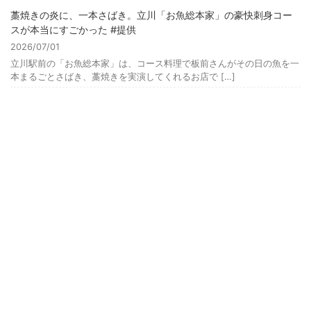
藁焼きの炎に、一本さばき。立川「お魚総本家」の豪快刺身コー
スが本当にすごかった #提供
2026/07/01
立川駅前の「お魚総本家」は、コース料理で板前さんがその日の魚を一
本まるごとさばき、藁焼きを実演してくれるお店で […]