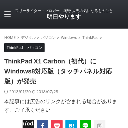
フリーライター・ブロガー 奥野 大児の気になるものごと
明日やります
HOME
>
デジタル
>
パソコン
>
Windows
>
ThinkPad
>
ThinkPad
パソコン
ThinkPad X1 Carbon（初代）に
Windows8対応版（タッチパネル対応
版）が発売
2013/01/20
2018/07/28
本記事には広告のリンクが含まれる場合がありま
す。ご了承ください
imyoojin/odaiji.com/public_html/blog/wp-
on
2