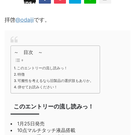
/plugins/sns-count-cache/sns-count-
line
hp
拝啓
@odaiji
です。
～ 目次 ～
このエントリーの流し読みっ！
特徴
可搬性を考えるなら旧製品の選択肢もありか。
併せてお読みください！
このエントリーの流し読みっ！
1月25日発売
10点マルチタッチ液晶搭載