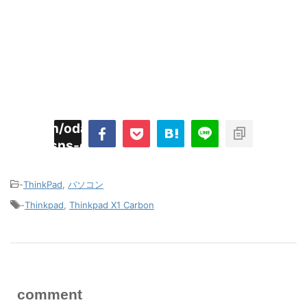
imyoojin/odaiji.com/public_html/blog/wp-
on
2
/plugins/sns-count-cache/sns-count-
line
hp
-
ThinkPad
,
パソコン
-
Thinkpad
,
Thinkpad X1 Carbon
comment