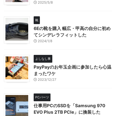
2025/5/8
靴
6Eの靴を購入 幅広・甲高の自分に初め
てシンデレラフィットした
2024/1/8
よしなし事
PayPayのお年玉企画に参加したら心温
まったワケ
2023/12/27
PCパーツ
仕事用PCのSSDを「Samsung 970
EVO Plus 2TB PCIe」に換装した