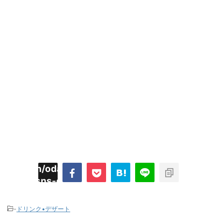
imyoojin/odaiji.com/public_html/blog/wp-
on
2
/plugins/sns-count-cache/sns-count-
line
hp
-
ドリンク•デザート