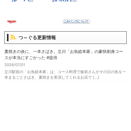
つ～ぐる更新情報
藁焼きの炎に、一本さばき。立川「お魚総本家」の豪快刺身コー
スが本当にすごかった #提供
2026/07/01
立川駅前の「お魚総本家」は、コース料理で板前さんがその日の魚を一
本まるごとさばき、藁焼きを実演してくれるお店で […]