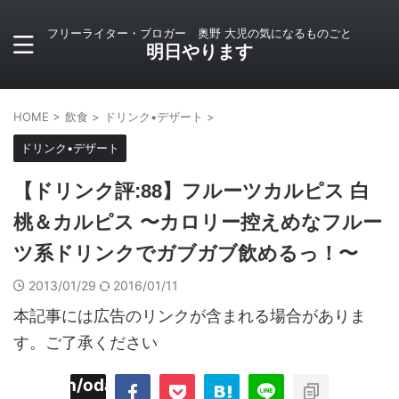
フリーライター・ブロガー 奥野 大児の気になるものごと
明日やります
HOME
>
飲食
>
ドリンク•デザート
>
ドリンク•デザート
【ドリンク評:88】フルーツカルピス 白
桃＆カルピス 〜カロリー控えめなフルー
ツ系ドリンクでガブガブ飲めるっ！〜
2013/01/29
2016/01/11
本記事には広告のリンクが含まれる場合がありま
す。ご了承ください
imyoojin/odaiji.com/public_html/blog/wp-
on
2