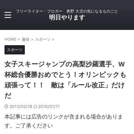
フリーライター・ブロガー 奥野 大児の気になるものごと
明日やります
HOME
>
趣味
>
スポーツ
>
スポーツ
女子スキージャンプの高梨沙羅選手、W
杯総合優勝おめでとう！オリンピックも
頑張って！！ 敵は「ルール改正」だけ
だ
2013/02/18
2016/01/11
本記事には広告のリンクが含まれる場合がありま
す。ご了承ください