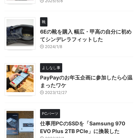
2025/5/8
靴
6Eの靴を購入 幅広・甲高の自分に初め
てシンデレラフィットした
2024/1/8
よしなし事
PayPayのお年玉企画に参加したら心温
まったワケ
2023/12/27
PCパーツ
仕事用PCのSSDを「Samsung 970
EVO Plus 2TB PCIe」に換装した