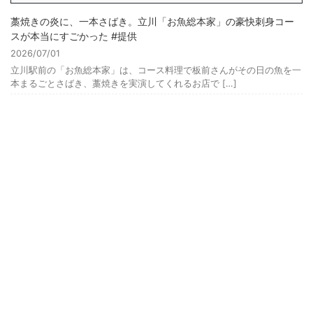
藁焼きの炎に、一本さばき。立川「お魚総本家」の豪快刺身コー
スが本当にすごかった #提供
2026/07/01
立川駅前の「お魚総本家」は、コース料理で板前さんがその日の魚を一
本まるごとさばき、藁焼きを実演してくれるお店で […]