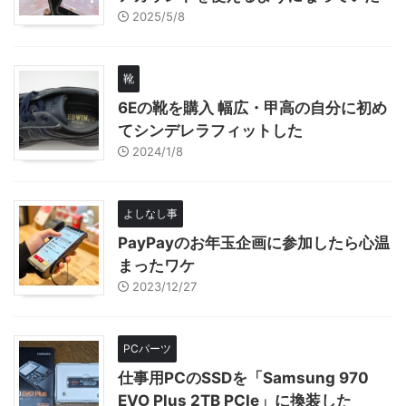
2025/5/8
靴
6Eの靴を購入 幅広・甲高の自分に初め
てシンデレラフィットした
2024/1/8
よしなし事
PayPayのお年玉企画に参加したら心温
まったワケ
2023/12/27
PCパーツ
仕事用PCのSSDを「Samsung 970
EVO Plus 2TB PCIe」に換装した