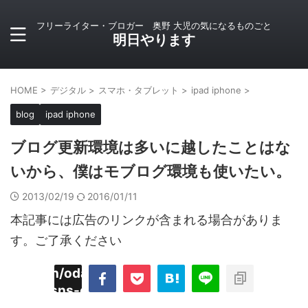
フリーライター・ブロガー 奥野 大児の気になるものごと
明日やります
HOME
>
デジタル
>
スマホ・タブレット
>
ipad iphone
>
blog
ipad iphone
ブログ更新環境は多いに越したことはな
いから、僕はモブログ環境も使いたい。
2013/02/19
2016/01/11
本記事には広告のリンクが含まれる場合がありま
す。ご了承ください
imyoojin/odaiji.com/public_html/blog/wp-
on
2
/plugins/sns-count-cache/sns-count-
line
hp