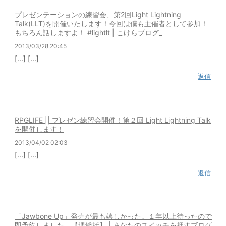
プレゼンテーションの練習会、第2回Light Lightning
Talk(LLT)を開催いたします！今回は僕も主催者として参加！
もちろん話しますよ！ #lightlt | こけらブログ_
2013/03/28 20:45
[...] [...]
返信
RPGLIFE || プレゼン練習会開催！第２回 Light Lightning Talk
を開催します！
2013/04/02 02:03
[...] [...]
返信
「Jawbone Up」発売が最も嬉しかった。１年以上待ったので
即予約しました。【週総括】 | あなたのスイッチを押すブログ