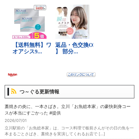
つ～ぐる更新情報
藁焼きの炎に、一本さばき。立川「お魚総本家」の豪快刺身コー
スが本当にすごかった #提供
2026/07/01
立川駅前の「お魚総本家」は、コース料理で板前さんがその日の魚を一
本まるごとさばき、藁焼きを実演してくれるお店で […]