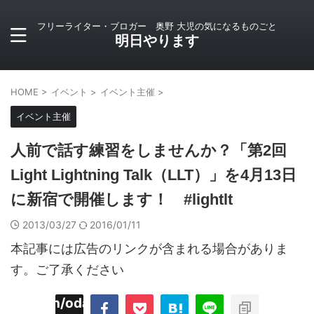
フリーライター・ブロガー 奥野 大児の気になるものごと
明日やります
HOME
>
イベント
>
イベント主催
>
イベント主催
人前で話す練習をしませんか？「第2回
Light Lightning Talk（LLT）」を4月13日
に新宿で開催します！ #lightlt
2013/03/27
2016/01/11
本記事には広告のリンクが含まれる場合がありま
す。ご了承ください
imyoojin/odaiji.com/public_html/blog/wp-
on
2