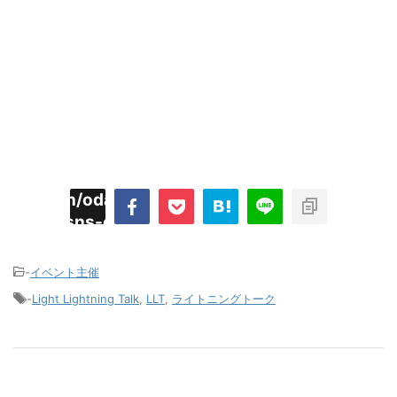
imyoojin/odaiji.com/public_html/blog/wp-
on
2
/plugins/sns-count-cache/sns-count-
line
hp
-
イベント主催
-
Light Lightning Talk
,
LLT
,
ライトニングトーク