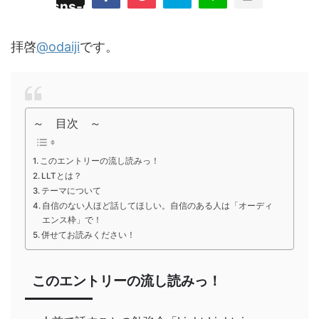
/plugins/sns-count-cache/sns-count-
line
hp
拝啓
@odaiji
です。
～ 目次 ～
このエントリーの流し読みっ！
LLTとは？
テーマについて
自信のない人ほど話してほしい。自信のある人は「オーディ
エンス枠」で！
併せてお読みください！
このエントリーの流し読みっ！