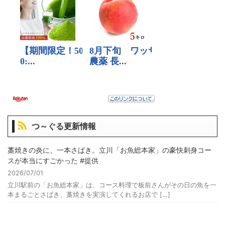
つ～ぐる更新情報
藁焼きの炎に、一本さばき。立川「お魚総本家」の豪快刺身コー
スが本当にすごかった #提供
2026/07/01
立川駅前の「お魚総本家」は、コース料理で板前さんがその日の魚を一
本まるごとさばき、藁焼きを実演してくれるお店で […]