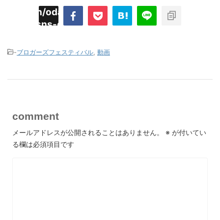
imyoojin/odaiji.com/public_html/blog/wp-
on
2
/plugins/sns-count-cache/sns-count-
line
hp
-
ブロガーズフェスティバル
,
動画
comment
メールアドレスが公開されることはありません。
※
が付いてい
る欄は必須項目です