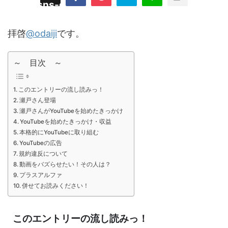
/plugins/sns-count-cache/sns-count-
line
hp
拝啓
@odaiji
です。
～ 目次 ～
このエントリーの流し読みっ！
瀬戸さん登場
瀬戸さんがYouTubeを始めたきっかけ
YouTubeを始めたきっかけ・収益
本格的にYouTubeに取り組む
YouTubeの広告
規約違反について
動画をバズらせたい！その人は？
プラスアルファ
併せてお読みください！
このエントリーの流し読みっ！