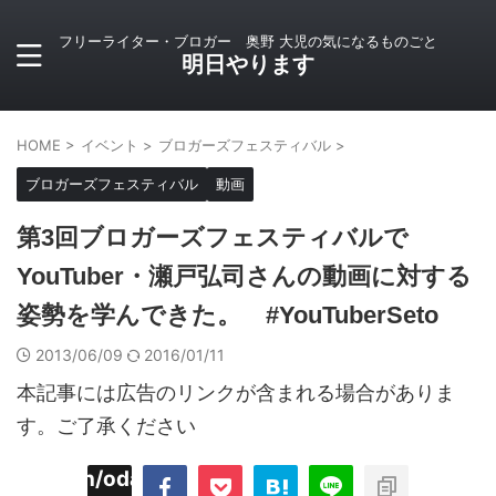
フリーライター・ブロガー 奥野 大児の気になるものごと
明日やります
HOME
>
イベント
>
ブロガーズフェスティバル
>
ブロガーズフェスティバル
動画
第3回ブロガーズフェスティバルで
YouTuber・瀬戸弘司さんの動画に対する
姿勢を学んできた。 #YouTuberSeto
2013/06/09
2016/01/11
本記事には広告のリンクが含まれる場合がありま
す。ご了承ください
imyoojin/odaiji.com/public_html/blog/wp-
on
2