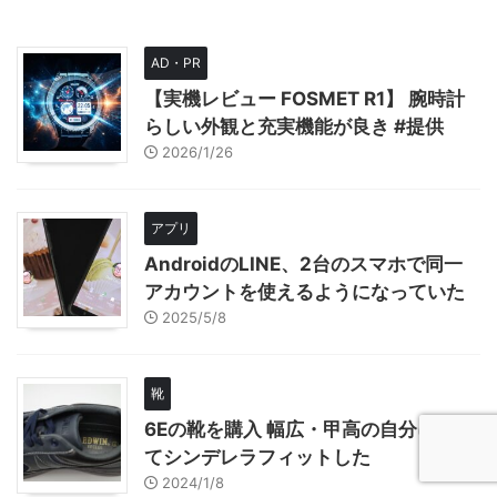
AD・PR
【実機レビュー FOSMET R1】 腕時計
らしい外観と充実機能が良き #提供
2026/1/26
アプリ
AndroidのLINE、2台のスマホで同一
アカウントを使えるようになっていた
2025/5/8
靴
6Eの靴を購入 幅広・甲高の自分に初め
てシンデレラフィットした
2024/1/8