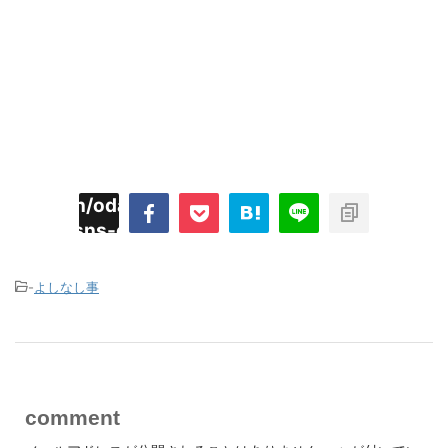
imyoojin/odaiji.com/public_html/blog/wp-
on
2
/plugins/sns-count-cache/sns-count-
line
hp
-
よしなし事
comment