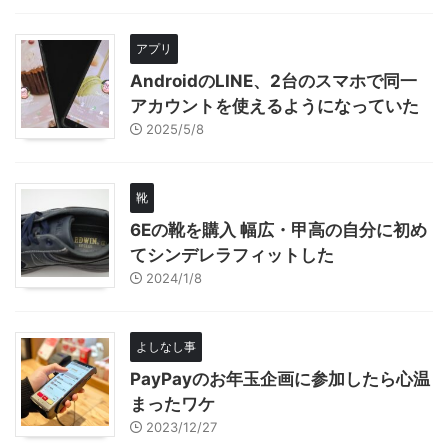
アプリ
AndroidのLINE、2台のスマホで同一
アカウントを使えるようになっていた
2025/5/8
靴
6Eの靴を購入 幅広・甲高の自分に初め
てシンデレラフィットした
2024/1/8
よしなし事
PayPayのお年玉企画に参加したら心温
まったワケ
2023/12/27