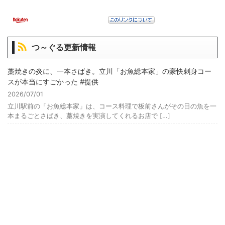
つ～ぐる更新情報
藁焼きの炎に、一本さばき。立川「お魚総本家」の豪快刺身コー
スが本当にすごかった #提供
2026/07/01
立川駅前の「お魚総本家」は、コース料理で板前さんがその日の魚を一
本まるごとさばき、藁焼きを実演してくれるお店で […]