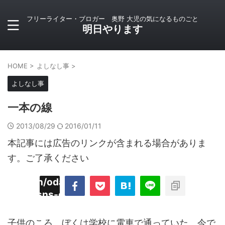
フリーライター・ブロガー 奥野 大児の気になるものごと
明日やります
HOME
>
よしなし事
>
よしなし事
一本の線
2013/08/29
2016/01/11
本記事には広告のリンクが含まれる場合がありま
す。ご了承ください
imyoojin/odaiji.com/public_html/blog/wp-
on
2
/plugins/sns-count-cache/sns-count-
line
hp
子供のころ、ぼくは学校に電車で通っていた。今で