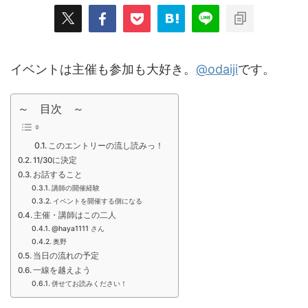
イベントは主催も参加も大好き。
@odaiji
です。
～ 目次 ～
このエントリーの流し読みっ！
11/30に決定
お話すること
講師の開催経験
イベントを開催する側になる
主催・講師はこの二人
@haya1111 さん
奥野
当日の流れの予定
一線を越えよう
併せてお読みください！