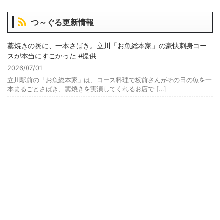
つ～ぐる更新情報
藁焼きの炎に、一本さばき。立川「お魚総本家」の豪快刺身コー
スが本当にすごかった #提供
2026/07/01
立川駅前の「お魚総本家」は、コース料理で板前さんがその日の魚を一
本まるごとさばき、藁焼きを実演してくれるお店で […]