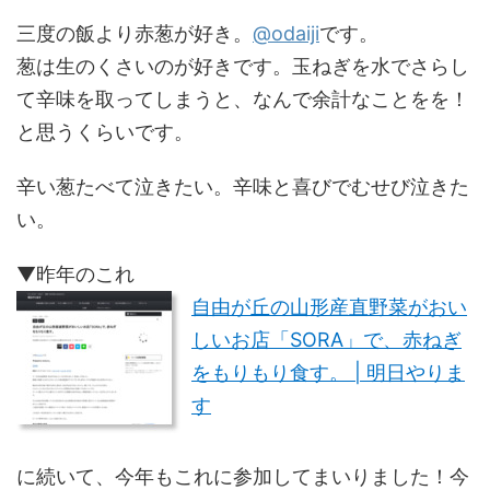
三度の飯より赤葱が好き。
@odaiji
です。
葱は生のくさいのが好きです。玉ねぎを水でさらし
て辛味を取ってしまうと、なんで余計なことをを！
と思うくらいです。
辛い葱たべて泣きたい。辛味と喜びでむせび泣きた
い。
▼昨年のこれ
自由が丘の山形産直野菜がおい
しいお店「SORA」で、赤ねぎ
をもりもり食す。 | 明日やりま
す
に続いて、今年もこれに参加してまいりました！今