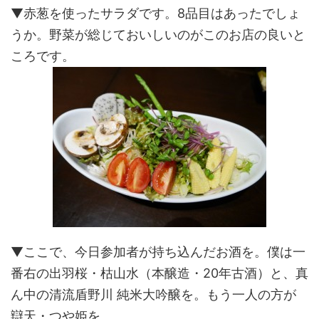
▼赤葱を使ったサラダです。8品目はあったでしょ
うか。野菜が総じておいしいのがこのお店の良いと
ころです。
▼ここで、今日参加者が持ち込んだお酒を。僕は一
番右の出羽桜・枯山水（本醸造・20年古酒）と、真
ん中の清流盾野川 純米大吟醸を。もう一人の方が
辯天・つや姫を。