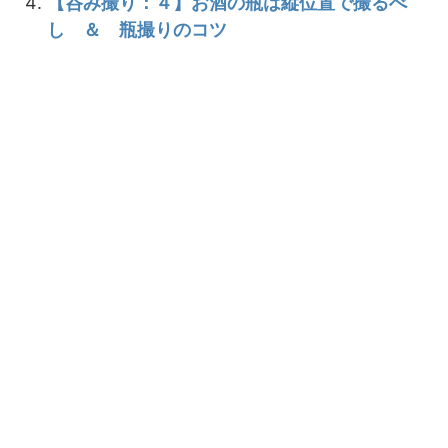
【呑み撮り：４】お酒の瓶は縦位置で撮るべ
し ＆ 瓶撮りのコツ