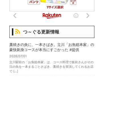
つ～ぐる更新情報
藁焼きの炎に、一本さばき。立川「お魚総本家」の
豪快刺身コースが本当にすごかった #提供
2026/07/01
立川駅前の「お魚総本家」は、コース料理で板前さんがその
日の魚を一本まるごとさばき、藁焼きを実演してくれるお店
で […]