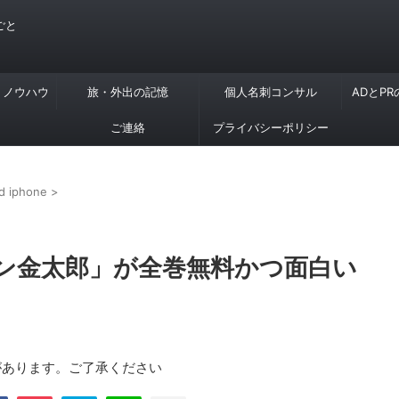
ごと
・ノウハウ
旅・外出の記憶
個人名刺コンサル
ADとP
ご連絡
プライバシーポリシー
d iphone
>
ン金太郎」が全巻無料かつ面白い
があります。ご了承ください