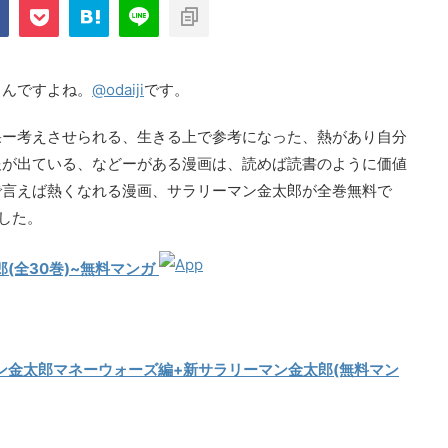
com/public_html/blog/wp-
on
2897
nt-cache/sns-count-
line
もんですよね。
@odaiji
です。
果ー考えさせられる、生きる上で参考になった、熱があり自分
報が出ている、などーがある漫画は、読めば読書のように価値
で言えば熱くなれる漫画、サラリーマン金太郎が全巻無料で
ました。
(全30巻)~無料マンガ
ン金太郎マネーウォーズ編+新サラリーマン金太郎(無料マン