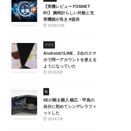
【実機レビュー FOSMET
R1】 腕時計らしい外観と充
実機能が良き #提供
2026/1/26
アプリ
AndroidのLINE、2台のスマ
ホで同一アカウントを使える
ようになっていた
2025/5/8
靴
6Eの靴を購入 幅広・甲高の
自分に初めてシンデレラフィ
ットした
2024/1/8