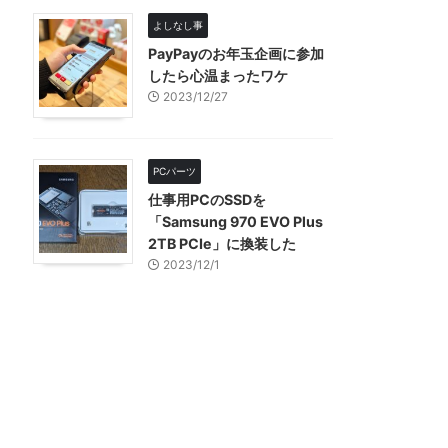
よしなし事
PayPayのお年玉企画に参加
したら心温まったワケ
2023/12/27
PCパーツ
仕事用PCのSSDを
「Samsung 970 EVO Plus
2TB PCIe」に換装した
2023/12/1