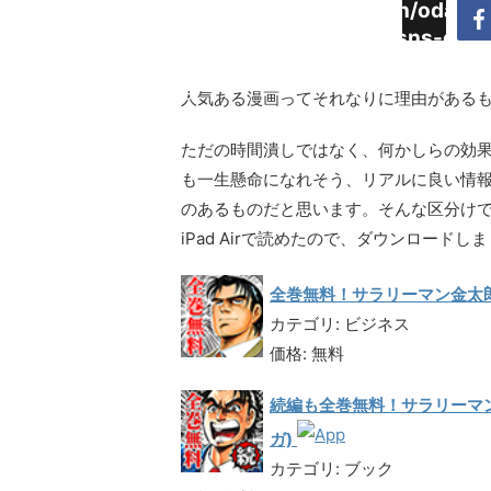
Warning
:
/home/daimyoojin/odaiji.
Undefined
content/plugins/sns-cou
array key
cache.php
"Twitter"
人気ある漫画ってそれなりに理由がある
in
ただの時間潰しではなく、何かしらの効
も一生懸命になれそう、リアルに良い情
のあるものだと思います。そんな区分け
iPad Airで読めたので、ダウンロードし
全巻無料！サラリーマン金太郎
カテゴリ: ビジネス
価格: 無料
続編も全巻無料！サラリーマ
ガ)
カテゴリ: ブック