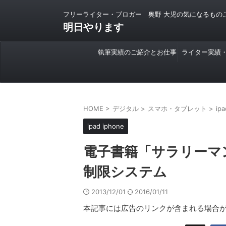
フリーライター・ブロガー 奥野 大児の気になるもの
明日やります
執筆実績のご紹介とお仕事
ライター実績
のご依頼について
HOME
>
デジタル
>
スマホ・タブレット
>
ipa
ipad iphone
電子書籍「サラリーマ
制限システム
2013/12/01
2016/01/11
本記事には広告のリンクが含まれる場合