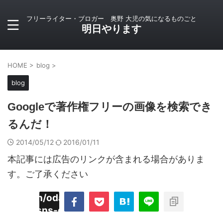
フリーライター・ブロガー 奥野 大児の気になるものごと
明日やります
HOME
>
blog
>
blog
Googleで著作権フリーの画像を検索でき
るんだ！
2014/05/12
2016/01/11
本記事には広告のリンクが含まれる場合がありま
す。ご了承ください
imyoojin/odaiji.com/public_html/blog/wp-
on
2
/plugins/sns-count-cache/sns-count-
line
hp