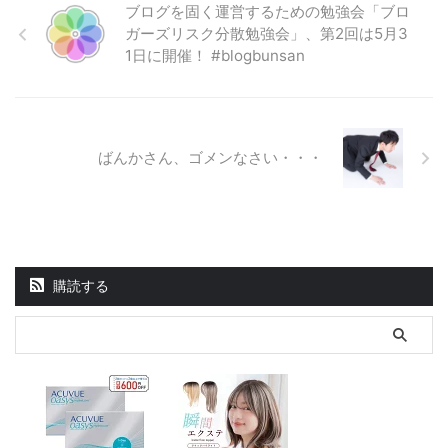
ブログを固く運営するための勉強会「ブロ
ガーズリスク分散勉強会」、第2回は5月3
1日に開催！ #blogbunsan
ばんかさん、ゴメンなさい・・・
購読する