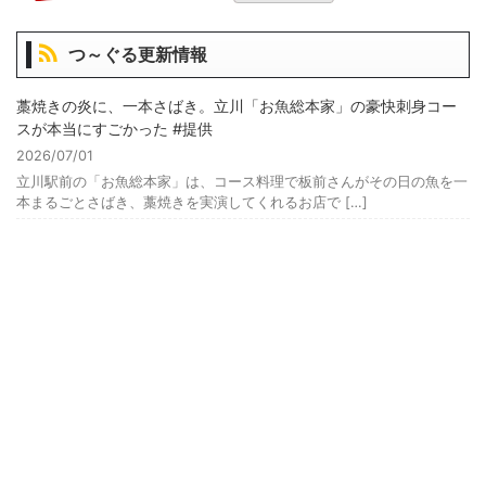
つ～ぐる更新情報
藁焼きの炎に、一本さばき。立川「お魚総本家」の豪快刺身コー
スが本当にすごかった #提供
2026/07/01
立川駅前の「お魚総本家」は、コース料理で板前さんがその日の魚を一
本まるごとさばき、藁焼きを実演してくれるお店で […]