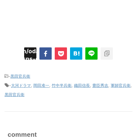
imyoojin/odaiji.com/public_html/blog/wp-
on
2
/plugins/sns-count-cache/sns-count-
line
hp
-
黒田官兵衛
-
大河ドラマ
,
岡田准一
,
竹中半兵衛
,
織田信長
,
豊臣秀吉
,
軍師官兵衛
,
黒田官兵衛
comment