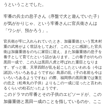
うということでした。
牢番の兵士の息子さん（序盤で犬と遊んでいた子）
が気がかりじゃ、という牢番さんに官兵衛さんは
「ワシが、預かろう」。
官兵衛が牢に入れられていたとき、加藤重徳という荒木村
重の武将がよく世話をしてあげ、このことに感謝した官兵
衛は加藤重徳をのちに家臣に迎え、また加藤重徳の息子を
養子として育てたという話があります。この養子がのちの
黒田一成で、この人は黒田八虎と呼ばれた重臣となりま
す。ずっと後、天草四郎が乱を起こしたといわれる（今は
諸説いろいろあるようですね）島原の乱（子の名前も今は
いろいろあるようですね）の際、福岡県の黒田藩では藩主
の忠之（松寿丸の子供）よりもこの一成に従ったと言われ
るくらいの柱石だったようです。
このドラマの牢番とその子供のエピソードが、この
加藤重徳と黒田一成のことを指しているのか、ここ