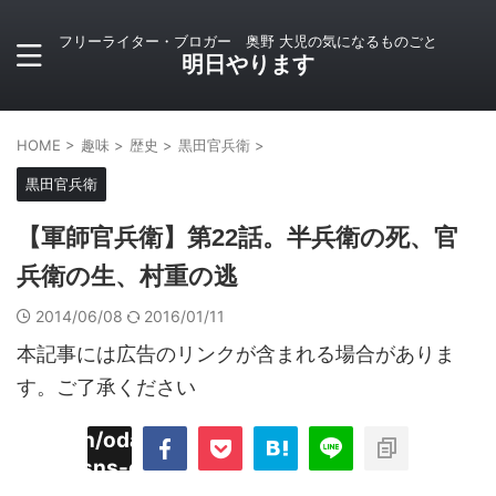
フリーライター・ブロガー 奥野 大児の気になるものごと
明日やります
HOME
>
趣味
>
歴史
>
黒田官兵衛
>
黒田官兵衛
【軍師官兵衛】第22話。半兵衛の死、官
兵衛の生、村重の逃
2014/06/08
2016/01/11
本記事には広告のリンクが含まれる場合がありま
す。ご了承ください
imyoojin/odaiji.com/public_html/blog/wp-
on
2
/plugins/sns-count-cache/sns-count-
line
hp