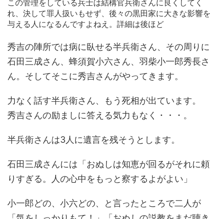
この管理をしている兵士は結構官兵衛さんに良くしてく
れ、決して罪人扱いもせず、後々の黒田家に大きな影響を
与える人になるんですよねえ。詳細は後ほど
秀吉の陣所では病に臥せる半兵衛さん、その周りに
石田三成さん、蜂須賀小六さん、羽柴小一郎秀長さ
ん。そしてそこに秀吉さんがやってきます。
力なく話す半兵衛さん、もう死相が出ています。
秀吉さんの励ましに答える気力もなく・・・。
半兵衛さんは3人に遺言を残そうとします。
石田三成さんには「おぬしは知恵が回るがそれに頼
りすぎる。人の心中をもっと察するよがよい」
小一郎どの、小六どの、と言ったところで二人が
「気をしっかりもて！」「おぬしの説教をまだ聴き