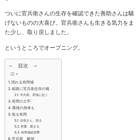
ついに官兵衛さんの生存を確認できた善助さんは騒
げないものの大喜び。官兵衛さんも生きる気力をま
た少し、取り戻しました。
というところでオープニング。
～ 目次 ～
揺れる有岡城
姫路に官兵衛生存の報
半兵衛、死地に赴く
有岡の土牢
梟雄の身体も
焦る有岡
信長さん、怒る
村重、窮まる
有岡城総攻撃
官兵衛、解放