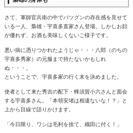
さて、軍師官兵衛の中でバツグンの存在感を見せて
いる一人、梟雄・宇喜多直家さん登場。しかしお顔
が優れず、お酒も美味しくないご様子です。
悪い病に憑りつかれたようじゃ・・・八郎（のちの
宇喜多秀家）の元服まで持たないかもしれ
ぬ・・・。
ということで、宇喜多家の行く末を決めました。
使者として来た秀吉の配下・蜂須賀小六さんと面会
する宇喜多さん。「本領安堵は相違ないな！？」と
上から目線で語りかけます。
「今日限り、ワシは毛利を捨て、織田に付く！」