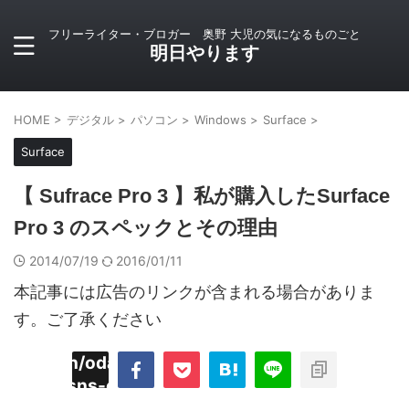
フリーライター・ブロガー 奥野 大児の気になるものごと
明日やります
HOME
>
デジタル
>
パソコン
>
Windows
>
Surface
>
Surface
【 Sufrace Pro 3 】私が購入したSurface
Pro 3 のスペックとその理由
2014/07/19
2016/01/11
本記事には広告のリンクが含まれる場合がありま
す。ご了承ください
imyoojin/odaiji.com/public_html/blog/wp-
on
2
/plugins/sns-count-cache/sns-count-
line
hp