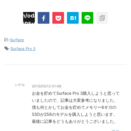
imyoojin/odaiji.com/public_html/blog/wp-
on
2
/plugins/sns-count-cache/sns-count-
line
hp
-
Surface
-
Surface Pro 3
シゲル
2015/05/13 01:48
お金を貯めてSurface Pro 3購入しようと思って
いましたので、記事は大変参考になりました。
僕も何とかしてお金を貯めてメモリー8ギガの
SSDが256のモデルを購入しようと思います。
最後に記事をどうもありがとうございました。