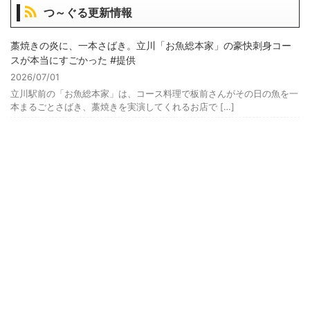
つ～ぐる更新情報
藁焼きの炎に、一本さばき。立川「お魚総本家」の豪快刺身コー
スが本当にすごかった #提供
2026/07/01
立川駅前の「お魚総本家」は、コース料理で板前さんがその日の魚を一
本まるごとさばき、藁焼きを実演してくれるお店で […]