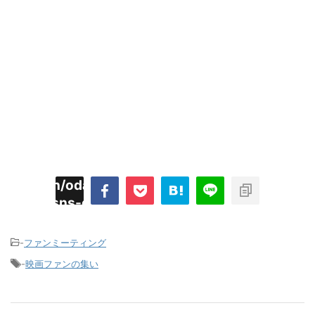
imyoojin/odaiji.com/public_html/blog/wp-
on
2
/plugins/sns-count-cache/sns-count-
line
hp
-
ファンミーティング
-
映画ファンの集い