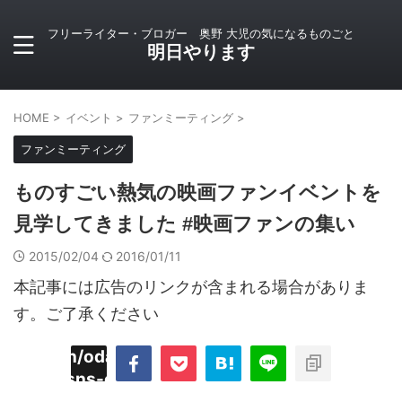
フリーライター・ブロガー 奥野 大児の気になるものごと
明日やります
HOME
>
イベント
>
ファンミーティング
>
ファンミーティング
ものすごい熱気の映画ファンイベントを
見学してきました #映画ファンの集い
2015/02/04
2016/01/11
本記事には広告のリンクが含まれる場合がありま
す。ご了承ください
imyoojin/odaiji.com/public_html/blog/wp-
on
2
/plugins/sns-count-cache/sns-count-
line
hp