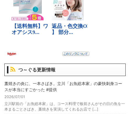
つ～ぐる更新情報
藁焼きの炎に、一本さばき。立川「お魚総本家」の豪快刺身コー
スが本当にすごかった #提供
2026/07/01
立川駅前の「お魚総本家」は、コース料理で板前さんがその日の魚を一
本まるごとさばき、藁焼きを実演してくれるお店で […]