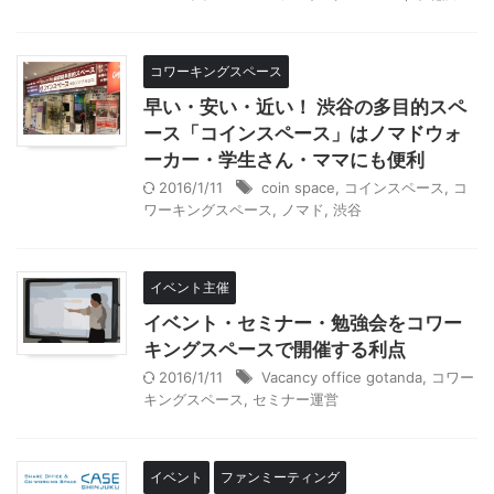
コワーキングスペース
早い・安い・近い！ 渋谷の多目的スペ
ース「コインスペース」はノマドウォ
ーカー・学生さん・ママにも便利
2016/1/11
coin space
,
コインスペース
,
コ
ワーキングスペース
,
ノマド
,
渋谷
イベント主催
イベント・セミナー・勉強会をコワー
キングスペースで開催する利点
2016/1/11
Vacancy office gotanda
,
コワー
キングスペース
,
セミナー運営
イベント
ファンミーティング