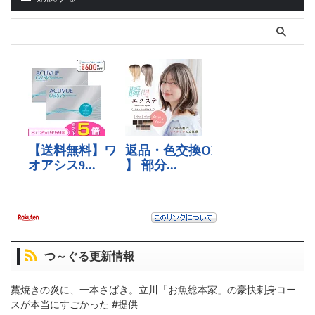
つ～ぐる更新情報
藁焼きの炎に、一本さばき。立川「お魚総本家」の豪快刺身コー
スが本当にすごかった #提供