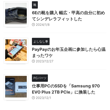
靴
6Eの靴を購入 幅広・甲高の自分に初め
てシンデレラフィットした
2024/1/8
よしなし事
PayPayのお年玉企画に参加したら心温
まったワケ
2023/12/27
PCパーツ
仕事用PCのSSDを「Samsung 970
EVO Plus 2TB PCIe」に換装した
2023/12/1