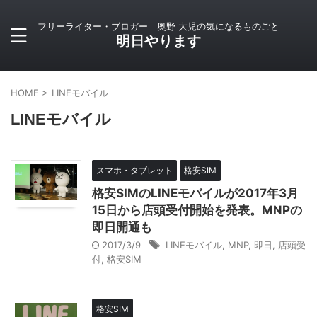
フリーライター・ブロガー 奥野 大児の気になるものごと
明日やります
HOME
>
LINEモバイル
LINEモバイル
スマホ・タブレット
格安SIM
格安SIMのLINEモバイルが2017年3月
15日から店頭受付開始を発表。MNPの
即日開通も
2017/3/9
LINEモバイル
,
MNP
,
即日
,
店頭受
付
,
格安SIM
格安SIM