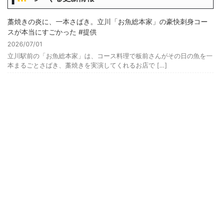
藁焼きの炎に、一本さばき。立川「お魚総本家」の豪快刺身コー
スが本当にすごかった #提供
2026/07/01
立川駅前の「お魚総本家」は、コース料理で板前さんがその日の魚を一
本まるごとさばき、藁焼きを実演してくれるお店で […]