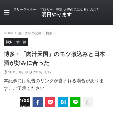
フリーライター・ブロガー 奥野 大児の気になるものごと
明日やります
HOME
>
旅・外出の記憶
>
博多
>
博多
酒・飯
博多・「肉汁天国」のモツ煮込みと日本
酒が好みに合った
2015/06/09
2016/01/12
本記事には広告のリンクが含まれる場合がありま
す。ご了承ください
imyoojin/odaiji.com/public_html/blog/wp-
on
2
/plugins/sns-count-cache/sns-count-
line
hp