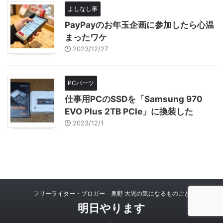
よしなし事
PayPayのお年玉企画に参加したら心温
まったワケ
2023/12/27
PCパーツ
仕事用PCのSSDを「Samsung 970
EVO Plus 2TB PCIe」に換装した
2023/12/1
フリーライター・ブロガー 奥野 大児の気になるものごと
明日やります