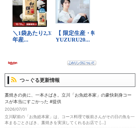
つ～ぐる更新情報
藁焼きの炎に、一本さばき。立川「お魚総本家」の豪快刺身コー
スが本当にすごかった #提供
2026/07/01
立川駅前の「お魚総本家」は、コース料理で板前さんがその日の魚を一
本まるごとさばき、藁焼きを実演してくれるお店で […]