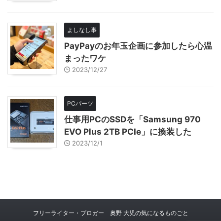
よしなし事
PayPayのお年玉企画に参加したら心温
まったワケ
2023/12/27
PCパーツ
仕事用PCのSSDを「Samsung 970
EVO Plus 2TB PCIe」に換装した
2023/12/1
フリーライター・ブロガー 奥野 大児の気になるものごと