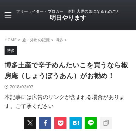
フリーライター・ブロガー 奥野 大児の気になるものごと
明日やります
HOME
>
旅・外出の記憶
>
博多
>
博多
博多土産で辛子めんたいこを買うなら椒
房庵（しょうぼうあん）がお勧め！
2018/03/07
本記事には広告のリンクが含まれる場合がありま
す。ご了承ください