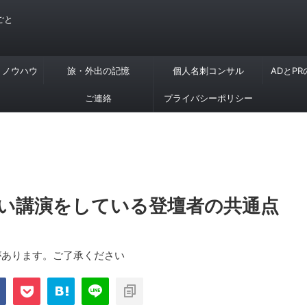
ごと
・ノウハウ
旅・外出の記憶
個人名刺コンサル
ADとP
ご連絡
プライバシーポリシー
い講演をしている登壇者の共通点
があります。ご了承ください
com/public_html/blog/wp-
on
2897
nt-cache/sns-count-
line