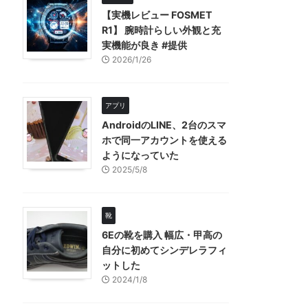
【実機レビュー FOSMET
R1】 腕時計らしい外観と充
実機能が良き #提供
2026/1/26
アプリ
AndroidのLINE、2台のスマ
ホで同一アカウントを使える
ようになっていた
2025/5/8
靴
6Eの靴を購入 幅広・甲高の
自分に初めてシンデレラフィ
ットした
2024/1/8