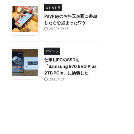
よしなし事
PayPayのお年玉企画に参加
したら心温まったワケ
2023/12/27
PCパーツ
仕事用PCのSSDを
「Samsung 970 EVO Plus
2TB PCIe」に換装した
2023/12/1