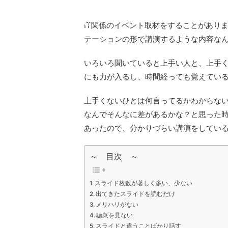
array key
cache.php
"Twitter"
IT関係のイベント取材をすることがありま
in
テーションの形で講演するような内容な
いろいろ聞いていると上手い人と、上手
にも力が入るし、時間経っても覚えてい
上手くないひとは何言ってるかわからな
なんでそんなに差があるかな？と思った
あったので、分かりづらい講演をしてい
～ 目次 ～
スライド枚数が著しく多い、少ない
出てきたスライドを読むだけ
メリハリがない
聴衆を見ない
スライドと違うことばかり話す