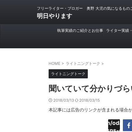
フリーライター・ブロガー 奥野 大児の気になるもの
明日やります
執筆実績のご紹介とお仕事
ライター実績
のご依頼について
HOME
>
ライトニングトーク
>
ライトニングトーク
聞いていて分かりづら
2018/03/13
2018/03/15
本記事には広告のリンクが含まれる場合
Warning
:
/home/daimyoojin/odaiji.
Undefined
content/plugins/sns-cou