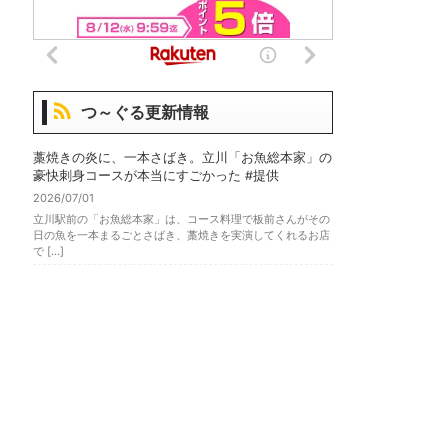
つ～ぐる更新情報
藁焼きの炎に、一本さばき。立川「お魚総本家」の
豪快刺身コースが本当にすごかった #提供
2026/07/01
立川駅前の「お魚総本家」は、コース料理で板前さんがその
日の魚を一本まるごとさばき、藁焼きを実演してくれるお店
で […]