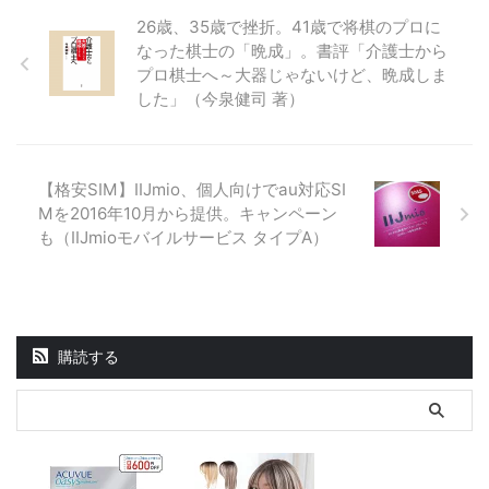
26歳、35歳で挫折。41歳で将棋のプロに
なった棋士の「晩成」。書評「介護士から
プロ棋士へ～大器じゃないけど、晩成しま
した」（今泉健司 著）
【格安SIM】IIJmio、個人向けでau対応SI
Mを2016年10月から提供。キャンペーン
も（IIJmioモバイルサービス タイプA）
購読する