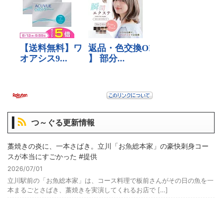
つ～ぐる更新情報
藁焼きの炎に、一本さばき。立川「お魚総本家」の豪快刺身コー
スが本当にすごかった #提供
2026/07/01
立川駅前の「お魚総本家」は、コース料理で板前さんがその日の魚を一
本まるごとさばき、藁焼きを実演してくれるお店で […]