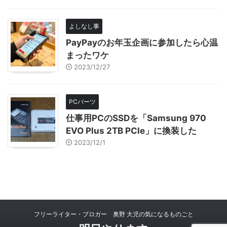
よしなし事
PayPayのお年玉企画に参加したら心温
まったワケ
2023/12/27
PCパーツ
仕事用PCのSSDを「Samsung 970
EVO Plus 2TB PCIe」に換装した
2023/12/1
フリーライター・ブロガー 奥野 大児の気になるものごと