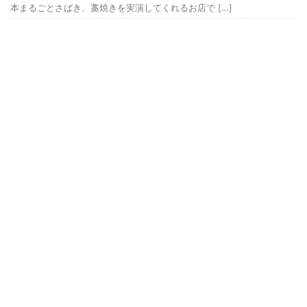
本まるごとさばき、藁焼きを実演してくれるお店で […]