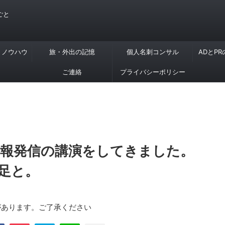
ごと
・ノウハウ
旅・外出の記憶
個人名刺コンサル
ADとP
ご連絡
プライバシーポリシー
情報発信の講演をしてきました。
足と。
があります。ご了承ください