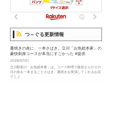
つ～ぐる更新情報
藁焼きの炎に、一本さばき。立川「お魚総本家」の
豪快刺身コースが本当にすごかった #提供
2026/07/01
立川駅前の「お魚総本家」は、コース料理で板前さんがその
日の魚を一本まるごとさばき、藁焼きを実演してくれるお店
で […]