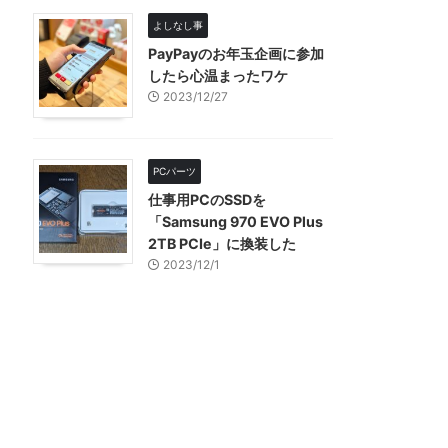
よしなし事
PayPayのお年玉企画に参加
したら心温まったワケ
2023/12/27
PCパーツ
仕事用PCのSSDを
「Samsung 970 EVO Plus
2TB PCIe」に換装した
2023/12/1