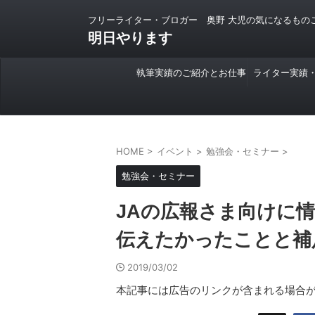
フリーライター・ブロガー 奥野 大児の気になるもの
明日やります
執筆実績のご紹介とお仕事
ライター実績
のご依頼について
HOME
>
イベント
>
勉強会・セミナー
>
勉強会・セミナー
JAの広報さま向けに
伝えたかったことと補
2019/03/02
本記事には広告のリンクが含まれる場合