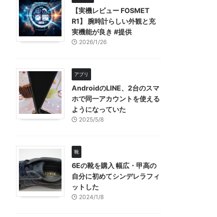
【実機レビュー FOSMET
R1】 腕時計らしい外観と充
実機能が良き #提供
2026/1/26
アプリ
AndroidのLINE、2台のスマ
ホで同一アカウントを使える
ようになっていた
2025/5/8
靴
6Eの靴を購入 幅広・甲高の
自分に初めてシンデレラフィ
ットした
2024/1/8