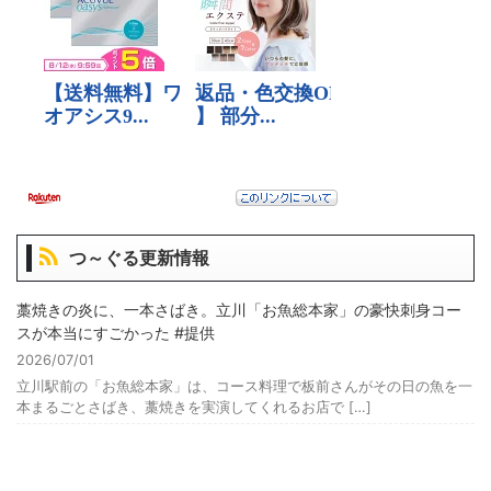
つ～ぐる更新情報
藁焼きの炎に、一本さばき。立川「お魚総本家」の豪快刺身コー
スが本当にすごかった #提供
2026/07/01
立川駅前の「お魚総本家」は、コース料理で板前さんがその日の魚を一
本まるごとさばき、藁焼きを実演してくれるお店で […]