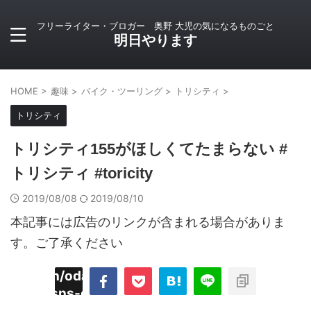
フリーライター・ブロガー 奥野 大児の気になるものごと
明日やります
HOME
>
趣味
>
バイク・ツーリング
>
トリシティ
>
トリシティ
トリシティ155がほしくてたまらない #
トリシティ #toricity
2019/08/08
2019/08/10
本記事には広告のリンクが含まれる場合がありま
す。ご了承ください
imyoojin/odaiji.com/public_html/blog/wp-
on
2
/plugins/sns-count-cache/sns-count-
line
hp