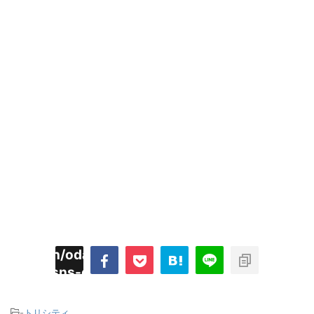
imyoojin/odaiji.com/public_html/blog/wp-
on
2
/plugins/sns-count-cache/sns-count-
line
hp
-
トリシティ