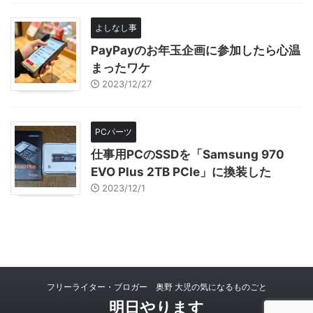
よしなし事
PayPayのお年玉企画に参加したら心温
まったワケ
2023/12/27
PCパーツ
仕事用PCのSSDを「Samsung 970
EVO Plus 2TB PCIe」に換装した
2023/12/1
フリーライター・ブロガー 奥野 大児の気になるものごと
明日やります