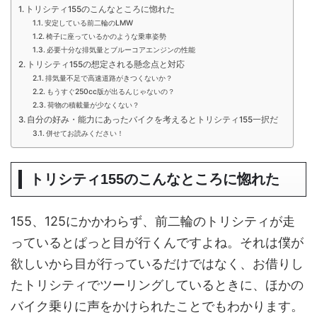
トリシティ155のこんなところに惚れた
安定している前二輪のLMW
椅子に座っているかのような乗車姿勢
必要十分な排気量とブルーコアエンジンの性能
トリシティ155の想定される懸念点と対応
排気量不足で高速道路がきつくないか？
もうすぐ250cc版が出るんじゃないの？
荷物の積載量が少なくない？
自分の好み・能力にあったバイクを考えるとトリシティ155一択だ
併せてお読みください！
トリシティ155のこんなところに惚れた
155、125にかかわらず、前二輪のトリシティが走
っているとぱっと目が行くんですよね。それは僕が
欲しいから目が行っているだけではなく、お借りし
たトリシティでツーリングしているときに、ほかの
バイク乗りに声をかけられたことでもわかります。