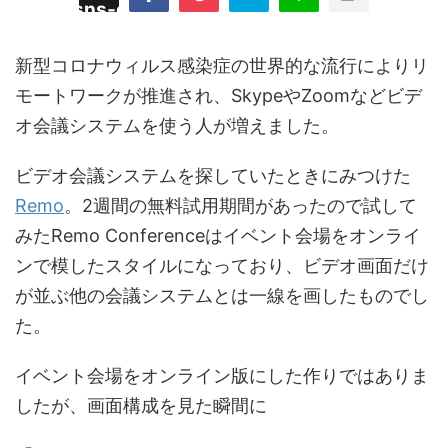
/plugins/sns-count-cache/sns-count-
line
hp
新型コロナウィルス感染症の世界的な流行によりリ
モートワークが推進され、SkypeやZoomなどビデ
オ会議システムを使う人が増えました。
ビデオ会議システムを探していたときにみつけた
Remo
。2週間の無料試用期間があったので試して
みたRemo Conferenceはイベント会場をオンライ
ンで模したスタイルになっており、ビデオ画面だけ
が並ぶ他の会議システムとは一線を画したものでし
た。
イベント会場をオンライン版にした作りではありま
したが、画面構成を見た瞬間に