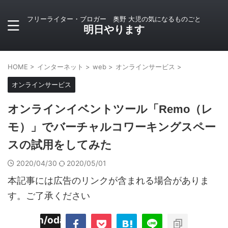
フリーライター・ブロガー 奥野 大児の気になるものごと
明日やります
HOME
>
インターネット
>
web
>
オンラインサービス
>
オンラインサービス
オンラインイベントツール「Remo（レ
モ）」でバーチャルコワーキングスペー
スの試用をしてみた
2020/04/30
2020/05/01
本記事には広告のリンクが含まれる場合がありま
す。ご了承ください
imyoojin/odaiji.com/public_html/blog/wp-
on
2