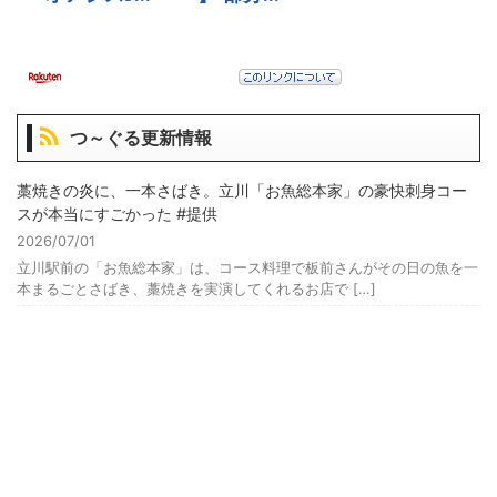
つ～ぐる更新情報
藁焼きの炎に、一本さばき。立川「お魚総本家」の豪快刺身コー
スが本当にすごかった #提供
2026/07/01
立川駅前の「お魚総本家」は、コース料理で板前さんがその日の魚を一
本まるごとさばき、藁焼きを実演してくれるお店で […]