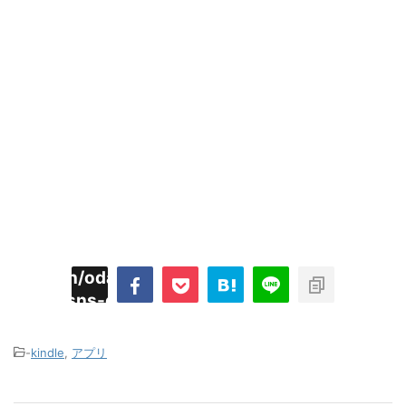
imyoojin/odaiji.com/public_html/blog/wp-
on
2
/plugins/sns-count-cache/sns-count-
line
hp
-
kindle
,
アプリ