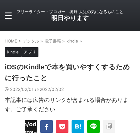
フリーライター・ブロガー 奥野 大児の気になるものごと
明日やります
HOME
>
デジタル
>
電子書籍
>
kindle
>
kindle
アプリ
iOSのKindleで本を買いやすくするため
に行ったこと
2022/02/01
2022/02/02
本記事には広告のリンクが含まれる場合がありま
す。ご了承ください
imyoojin/odaiji.com/public_html/blog/wp-
on
2
/plugins/sns-count-cache/sns-count-
line
hp