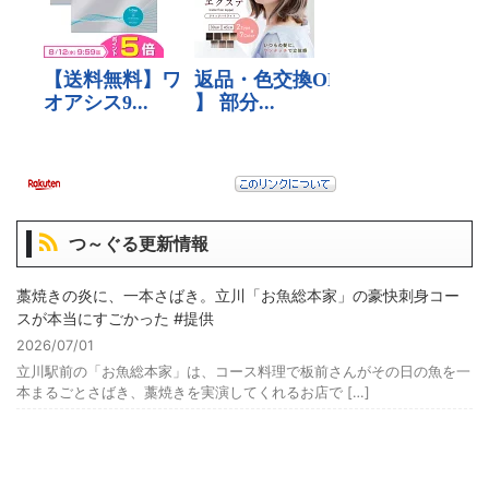
つ～ぐる更新情報
藁焼きの炎に、一本さばき。立川「お魚総本家」の豪快刺身コー
スが本当にすごかった #提供
2026/07/01
立川駅前の「お魚総本家」は、コース料理で板前さんがその日の魚を一
本まるごとさばき、藁焼きを実演してくれるお店で […]