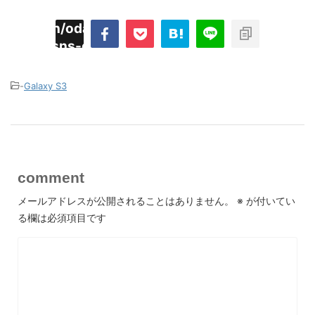
imyoojin/odaiji.com/public_html/blog/wp-
on
2
/plugins/sns-count-cache/sns-count-
line
hp
-
Galaxy S3
comment
メールアドレスが公開されることはありません。
※
が付いてい
る欄は必須項目です