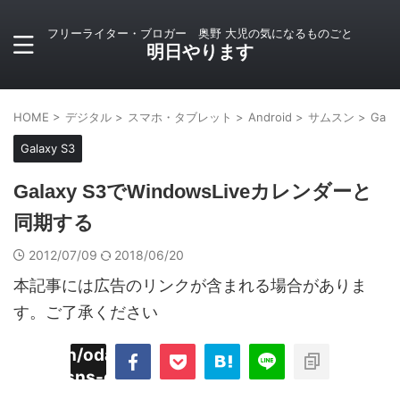
フリーライター・ブロガー 奥野 大児の気になるものごと
明日やります
HOME
>
デジタル
>
スマホ・タブレット
>
Android
>
サムスン
>
Gala
Galaxy S3
Galaxy S3でWindowsLiveカレンダーと
同期する
2012/07/09
2018/06/20
本記事には広告のリンクが含まれる場合がありま
す。ご了承ください
imyoojin/odaiji.com/public_html/blog/wp-
on
2
/plugins/sns-count-cache/sns-count-
line
hp