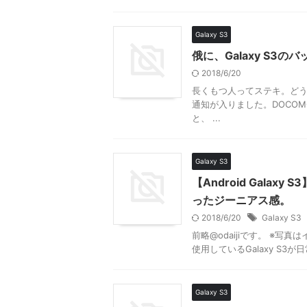
Galaxy S3
俄に、Galaxy S3
2018/6/20
長くもつ人ってステキ。どうもこ
通知が入りました。DOCO
と、 ...
Galaxy S3
【Android Gala
ったジーニアス感。
2018/6/20
Galaxy S3
前略@odaijiです。 ※写
使用しているGalaxy S3
Galaxy S3