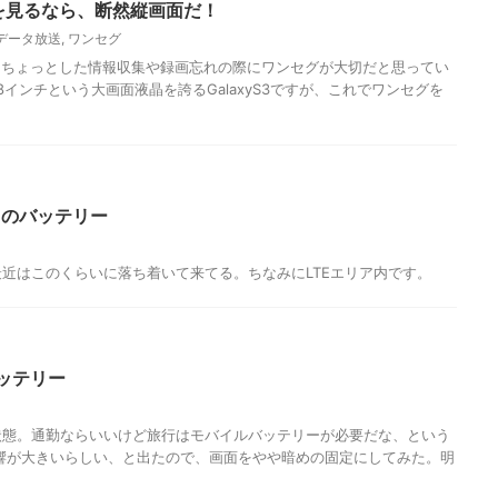
セグを見るなら、断然縦画面だ！
データ放送
,
ワンセグ
もちょっとした情報収集や録画忘れの際にワンセグが大切だと思ってい
、4.8インチという大画面液晶を誇るGalaxyS3ですが、これでワンセグを
S3のバッテリー
最近はこのくらいに落ち着いて来てる。ちなみにLTEエリア内です。
のバッテリー
状態。通勤ならいいけど旅行はモバイルバッテリーが必要だな、という
影響が大きいらしい、と出たので、画面をやや暗めの固定にしてみた。明