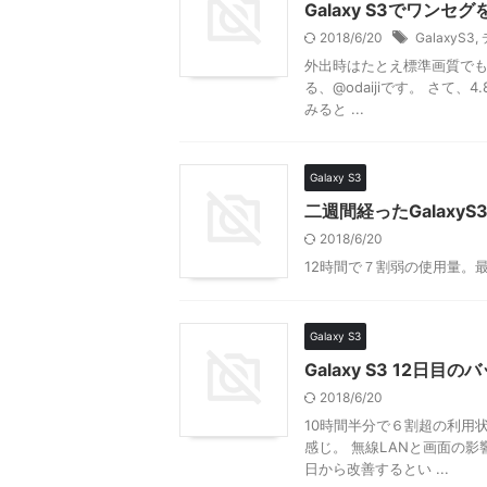
Galaxy S3でワン
2018/6/20
GalaxyS3
,
外出時はたとえ標準画質で
る、@odaijiです。 さて
みると ...
Galaxy S3
二週間経ったGalaxy
2018/6/20
12時間で７割弱の使用量。
Galaxy S3
Galaxy S3 12日目
2018/6/20
10時間半分で６割超の利用
感じ。 無線LANと画面の
日から改善するとい ...