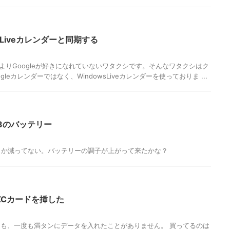
owsLiveカレンダーと同期する
いうよりGoogleが好きになれていないワタクシです。そんなワタクシはク
leカレンダーではなく、WindowsLiveカレンダーを使っておりま ...
S3のバッテリー
しか減ってない。バッテリーの調子が上がって来たかな？
oSDXCカードを挿した
も、一度も満タンにデータを入れたことがありません。 買ってるのは