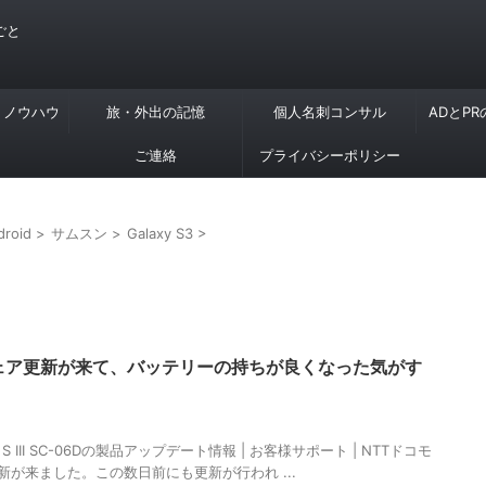
ごと
・ノウハウ
旅・外出の記憶
個人名刺コンサル
ADとP
ご連絡
プライバシーポリシー
droid
>
サムスン
>
Galaxy S3
>
フトウェア更新が来て、バッテリーの持ちが良くなった気がす
Y S III SC-06Dの製品アップデート情報 | お客様サポート | NTTドコモ
ア更新が来ました。この数日前にも更新が行われ ...