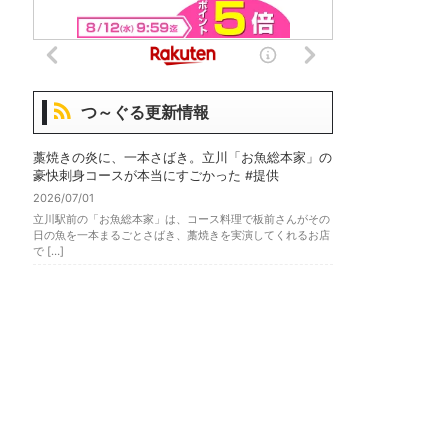
つ～ぐる更新情報
藁焼きの炎に、一本さばき。立川「お魚総本家」の
豪快刺身コースが本当にすごかった #提供
2026/07/01
立川駅前の「お魚総本家」は、コース料理で板前さんがその
日の魚を一本まるごとさばき、藁焼きを実演してくれるお店
で […]