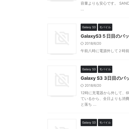
容量よりも安心です。 SANDI
...
Galaxy S3
モバイル
GalaxyS3５日目のバ
2018/6/20
午前八時に電源外して２時前
Galaxy S3
モバイル
Galaxy S3 3日目
2018/6/20
12時に充電器から外して、6時
ているから、全日よりも消
と落ち ...
Galaxy S3
モバイル