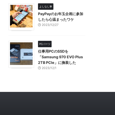
よしなし事
PayPayのお年玉企画に参加
したら心温まったワケ
2023/12/27
PCパーツ
仕事用PCのSSDを
「Samsung 970 EVO Plus
2TB PCIe」に換装した
2023/12/1