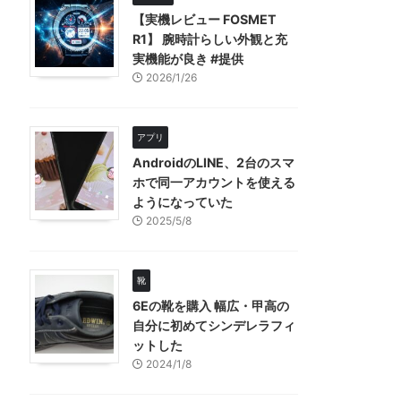
【実機レビュー FOSMET
R1】 腕時計らしい外観と充
実機能が良き #提供
2026/1/26
アプリ
AndroidのLINE、2台のスマ
ホで同一アカウントを使える
ようになっていた
2025/5/8
靴
6Eの靴を購入 幅広・甲高の
自分に初めてシンデレラフィ
ットした
2024/1/8