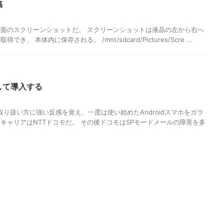
稿
面のスクリーンショットだ。 スクリーンショットは液晶の左から右へ
、 本体内に保存される。 /mnt/sdcard/Pictures/Scre ...
反して導入する
の取り扱い方に強い反感を覚え、一度は使い始めたAndroidスマホをガラ
キャリアはNTTドコモだ。 その後ドコモはSPモードメールの障害を多