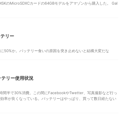
SKのMicroSDXCカードの64GBモデルをアマゾンから購入した。 Gal
ッテリー
に50%か。バッテリー食いの原因を突き止めないと結構大変だな
のバッテリー使用状況
間半で30%消費。この間にFacebookやTwetter、写真撮影など行っ
費効率が良くなっている。バッテリーはやっぱり、買って数日経たない