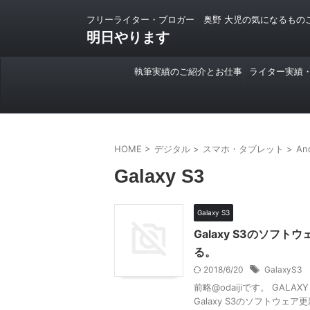
フリーライター・ブロガー 奥野 大児の気になるもの
明日やります
執筆実績のご紹介とお仕事
ライター実績
のご依頼について
HOME
>
デジタル
>
スマホ・タブレット
>
An
Galaxy S3
Galaxy S3
Galaxy S3のソ
る。
2018/6/20
GalaxyS3
前略@odaijiです。 GALAX
Galaxy S3のソフトウェ