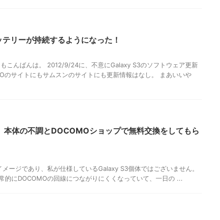
のバッテリーが持続するようになった！
んばんは。 2012/9/24に、不意にGalaxy S3のソフトウェア更新
MOのサイトにもサムスンのサイトにも更新情報はなし。 まあいいや
xy S3】本体の不調とDOCOMOショップで無料交換をしてもら
真はイメージであり、私が仕様しているGalaxy S3個体ではございません。
が日常的にDOCOMOの回線につながりにくくなっていて、一日の ...