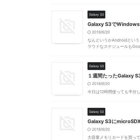
Galaxy S3
Galaxy S3でWind
2018/6/20
なんというかAndroidと
ラウドなスケジュールもGoog
Galaxy S3
１週間たったGalaxy 
2018/6/20
今日は12時間使っても半分
Galaxy S3
Galaxy S3にmicr
2018/6/20
大容量メモリカードを買って