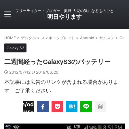
フリーライター・ブロガー 奥野 大児の気になるものごと
明日やります
HOME
>
デジタル
>
スマホ・タブレット
>
Android
>
サムスン
>
Gala
Galaxy S3
二週間経ったGalaxyS3のバッテリー
2012/07/12
2018/06/20
本記事には広告のリンクが含まれる場合がありま
す。ご了承ください
imyoojin/odaiji.com/public_html/blog/wp-
on
2
/plugins/sns-count-cache/sns-count-
line
hp