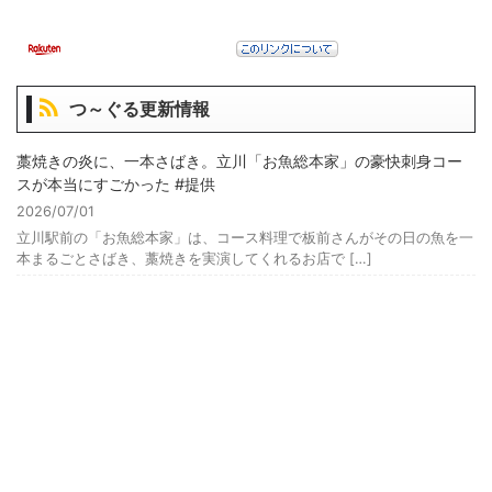
つ～ぐる更新情報
藁焼きの炎に、一本さばき。立川「お魚総本家」の豪快刺身コー
スが本当にすごかった #提供
2026/07/01
立川駅前の「お魚総本家」は、コース料理で板前さんがその日の魚を一
本まるごとさばき、藁焼きを実演してくれるお店で […]