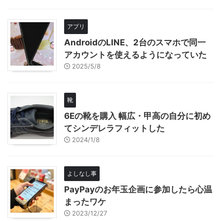
アプリ
AndroidのLINE、2台のスマホで同一
アカウントを使えるようになっていた
2025/5/8
靴
6Eの靴を購入 幅広・甲高の自分に初め
てシンデレラフィットした
2024/1/8
よしなし事
PayPayのお年玉企画に参加したら心温
まったワケ
2023/12/27