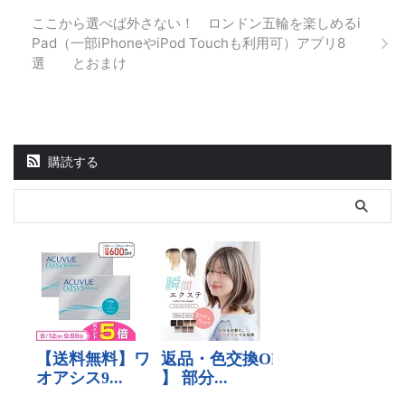
ここから選べば外さない！ ロンドン五輪を楽しめるi
Pad（一部iPhoneやiPod Touchも利用可）アプリ8
選 とおまけ
購読する