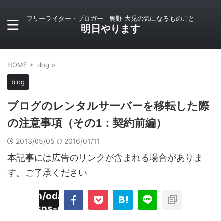
フリーライター・ブロガー 奥野 大児の気になるものごと
明日やります
HOME
>
blog
>
blog
ブログのレンタルサーバーを移転した際
の注意事項（その1：契約前編）
2013/05/05
2016/01/11
本記事には広告のリンクが含まれる場合がありま
す。ご了承ください
imyoojin/odaiji.com/public_html/blog/wp-
on
2
/plugins/sns-count-cache/sns-count-
line
hp