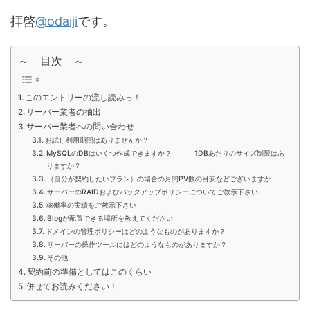
拝啓
@odaiji
です。
～ 目次 ～
このエントリーの流し読みっ！
サーバー業者の抽出
サーバー業者への問い合わせ
お試し利用期間はありませんか？
MySQLのDBはいくつ作成できますか？ 1DBあたりのサイズ制限はあ
りますか？
（自分が契約したいプラン）の場合の月間PV数の目安などございますか
サーバーのRAIDおよびバックアップポリシーについてご教示下さい
稼働率の実績をご教示下さい
Blogが配置できる場所を教えてください
ドメインの管理ポリシーはどのようなものがありますか？
サーバーの操作ツールにはどのようなものがありますか？
その他
契約前の準備としてはこのくらい
併せてお読みください！