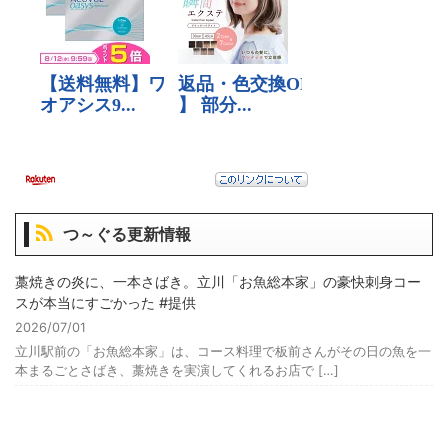
つ～ぐる更新情報
藁焼きの炎に、一本さばき。立川「お魚総本家」の豪快刺身コー
スが本当にすごかった #提供
2026/07/01
立川駅前の「お魚総本家」は、コース料理で板前さんがその日の魚を一
本まるごとさばき、藁焼きを実演してくれるお店で […]