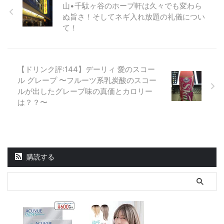
山•千駄ヶ谷のホープ軒は久々でも変わら
ぬ旨さ！そしてネギ入れ放題の礼儀につい
て！
【ドリンク評:144】デーリィ 愛のスコー
ル グレープ 〜フルーツ系乳炭酸のスコー
ルが出したグレープ味の真価とカロリー
は？？〜
購読する