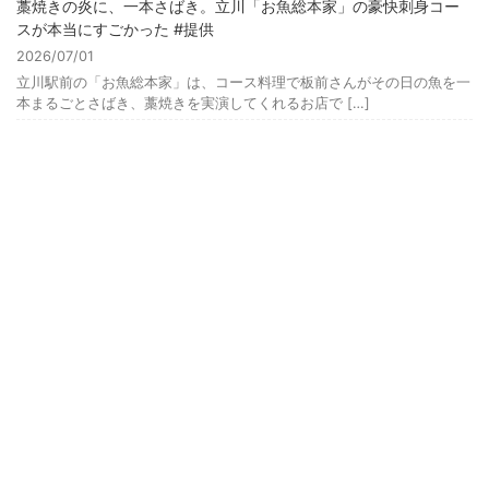
藁焼きの炎に、一本さばき。立川「お魚総本家」の豪快刺身コー
スが本当にすごかった #提供
2026/07/01
立川駅前の「お魚総本家」は、コース料理で板前さんがその日の魚を一
本まるごとさばき、藁焼きを実演してくれるお店で […]