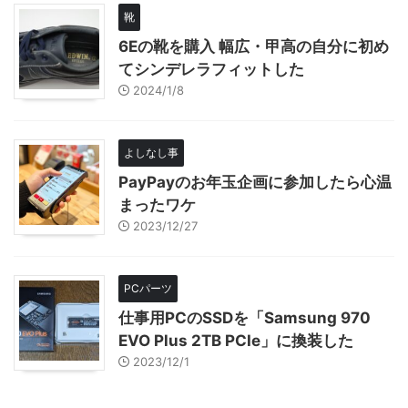
靴
6Eの靴を購入 幅広・甲高の自分に初め
てシンデレラフィットした
2024/1/8
よしなし事
PayPayのお年玉企画に参加したら心温
まったワケ
2023/12/27
PCパーツ
仕事用PCのSSDを「Samsung 970
EVO Plus 2TB PCIe」に換装した
2023/12/1