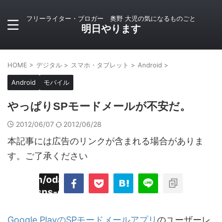
フリーライター・ブロガー 奥野 大児の気になるものごと
明日やります
HOME
>
デジタル
>
スマホ・タブレット
>
Android
>
Android
モバイル
やっぱりSPモードメールが不安だ。
2012/06/07
2012/06/28
本記事には広告のリンクが含まれる場合がありま
す。ご了承ください
imyoojin/odaiji.com/public_html/blog/wp-
on
2
/plugins/sns-count-cache/sns-count-
line
hp
Google PlayのSPモードメールアプリ
のユーザーレ