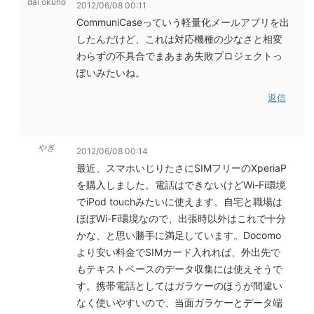
dai okuno
2012/06/08 00:11
CommuniCaseっていう軽量化メールアプリを出
したんだけど、これは対応機種の少なさと相変
わらずの不具合でまあまあ失敗プロジェクトっ
ぽいみたいね。
返信
やぎ
2012/06/08 00:14
最近、スマホいじりたさにSIMフリーのXperiaP
を購入しました。電話はできないけどWi-Fi環境
でiPod touchみたいに使えます。自宅と職場は
ほぼWi-Fi環境なので、出張時以外はこれで十分
かな、と思い勝手に満足しています。Docomo
より安い料金でSIMカード入れれば、外出先で
もテキストベースのデータ収集には使えそうで
す。携帯電話としてはガラケーのほうが間違い
なく使いやすいので、当面ガラケーとデータ端