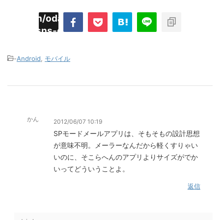
imyoojin/odaiji.com/public_html/blog/wp-
on
2
/plugins/sns-count-cache/sns-count-
line
hp
-
Android
,
モバイル
かん
2012/06/07 10:19
SPモードメールアプリは、そもそもの設計思想
が意味不明。メーラーなんだから軽くすりゃい
いのに、そこらへんのアプリよりサイズがでか
いってどういうことよ。
返信