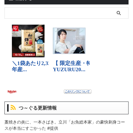
つ～ぐる更新情報
藁焼きの炎に、一本さばき。立川「お魚総本家」の豪快刺身コー
スが本当にすごかった #提供