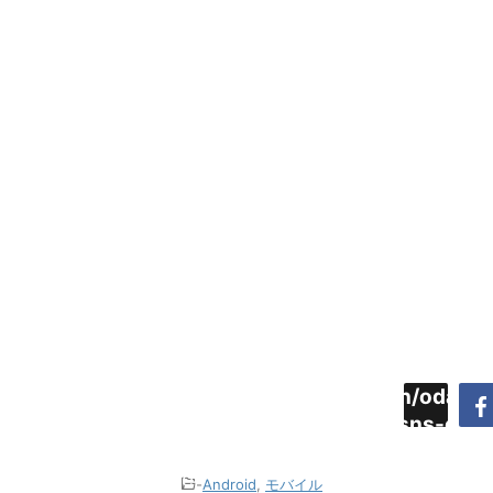
Warning
:
/home/daimyoojin/odaiji.
Undefined
content/plugins/sns-cou
array key
cache.php
"Twitter"
-
Android
,
モバイル