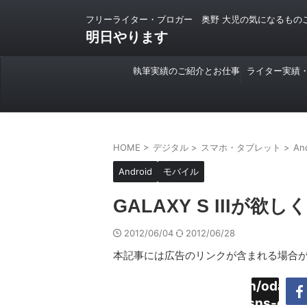
フリーライター・ブロガー 奥野 大児の気になるもの
明日やります
執筆実績のご紹介とお仕事
ライター実績
のご依頼について
HOME
>
デジタル
>
スマホ・タブレット
>
An
Android
モバイル
GALAXY S IIIが
2012/06/04
2012/06/28
本記事には広告のリンクが含まれる場合
Warning
:
/home/daimyoojin/odaiji.
Undefined
content/plugins/sns-cou