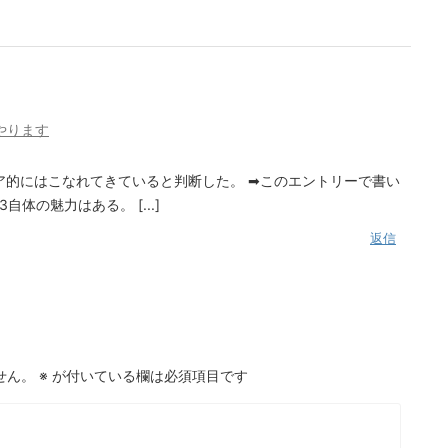
日やります
ハードウェア的にはこなれてきていると判断した。 ➡このエントリーで書い
自体の魅力はある。 [...]
返信
せん。
※
が付いている欄は必須項目です