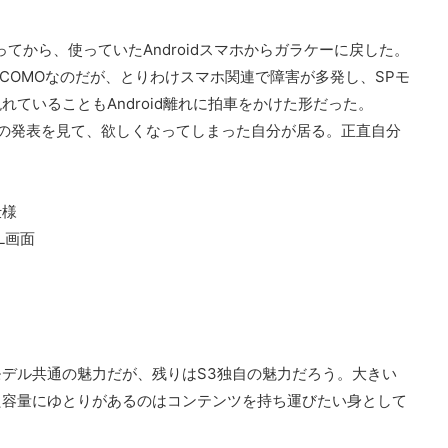
ってから、使っていたAndroidスマホからガラケーに戻した。
OCOMOなのだが、とりわけスマホ関連で障害が多発し、SPモ
ていることもAndroid離れに拍車をかけた形だった。
の発表を見て、欲しくなってしまった自分が居る。正直自分
仕様
L画面
デル共通の魅力だが、残りはS3独自の魅力だろう。大きい
た容量にゆとりがあるのはコンテンツを持ち運びたい身として