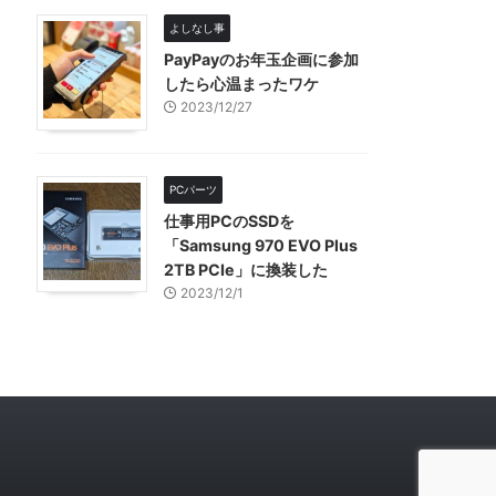
よしなし事
PayPayのお年玉企画に参加
したら心温まったワケ
2023/12/27
PCパーツ
仕事用PCのSSDを
「Samsung 970 EVO Plus
2TB PCIe」に換装した
2023/12/1