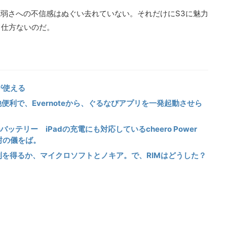
ラの脆弱さへの不信感はぬぐい去れていない。それだけにS3に魅力
て仕方ないのだ。
が使える
他便利で、Evernoteから、ぐるなびアプリを一発起動させら
バッテリー iPadの充電にも対応しているcheero Power
封の儀をば。
を得るか、マイクロソフトとノキア。で、RIMはどうした？