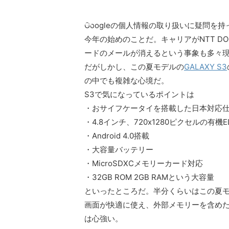
array key
cache.php
"Twitter"
Googleの個人情報の取り扱いに疑問を持
in
今年の始めのことだ。キャリアがNTT D
ードのメールが消えるという事象も多々現れ
だがしかし、この夏モデルの
GALAXY S3
の中でも複雑な心境だ。
S3で気になっているポイントは
・おサイフケータイを搭載した日本対応
・4.8インチ、720x1280ピクセルの有機E
・Android 4.0搭載
・大容量バッテリー
・MicroSDXCメモリーカード対応
・32GB ROM 2GB RAMという大容量
といったところだ。半分くらいはこの夏モ
画面が快適に使え、外部メモリーを含め
は心強い。