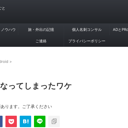
ごと
・ノウハウ
旅・外出の記憶
個人名刺コンサル
ADとP
ご連絡
プライバシーポリシー
droid
>
欲しくなってしまったワケ
があります。ご了承ください
com/public_html/blog/wp-
on
2897
nt-cache/sns-count-
line