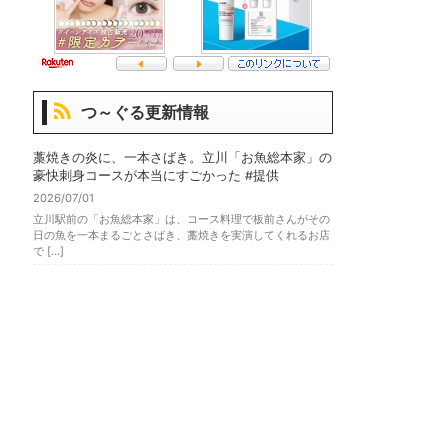
つ～ぐる更新情報
藁焼きの炎に、一本さばき。立川「お魚総本家」の
豪快刺身コースが本当にすごかった #提供
2026/07/01
立川駅前の「お魚総本家」は、コース料理で板前さんがその
日の魚を一本まるごとさばき、藁焼きを実演してくれるお店
で […]