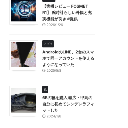
【実機レビュー FOSMET
R1】 腕時計らしい外観と充
実機能が良き #提供
2026/1/26
アプリ
AndroidのLINE、2台のスマ
ホで同一アカウントを使える
ようになっていた
2025/5/8
靴
6Eの靴を購入 幅広・甲高の
自分に初めてシンデレラフィ
ットした
2024/1/8