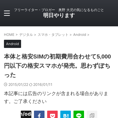
フリーライター・ブロガー 奥野 大児の気になるものごと
明日やります
HOME
>
デジタル
>
スマホ・タブレット
>
Android
>
Android
本体と格安SIMの初期費用合わせて5,000
円以下の格安スマホが発売。思わずぽち
った
2015/01/22
2016/01/11
本記事には広告のリンクが含まれる場合がありま
す。ご了承ください
imyoojin/odaiji.com/public_html/blog/wp-
on
2