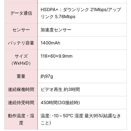
HSDPA+：ダウンリンク 21Mbps/アップ
データ通信
リンク 5.76Mbps
センサー
加速度センサー
バッテリ容量
1400mAh
サイズ
116×60×9.9mm
（WxHxD）
重量
約97g
連続稼働時間
ビデオ再生 約3時間
連続待受時間
450時間(3G接続時)
動作温度・湿
温度: -10～50℃ 湿度 最大95%(結露なき
度
こと)