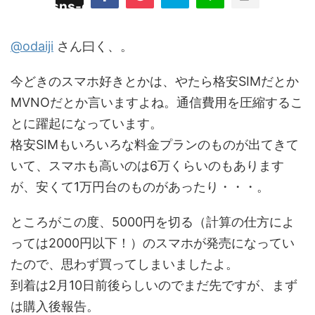
/plugins/sns-count-cache/sns-count-
line
hp
@odaiji
さん曰く、。
今どきのスマホ好きとかは、やたら格安SIMだとか
MVNOだとか言いますよね。通信費用を圧縮するこ
とに躍起になっています。
格安SIMもいろいろな料金プランのものが出てきて
いて、スマホも高いのは6万くらいのもあります
が、安くて1万円台のものがあったり・・・。
ところがこの度、5000円を切る（計算の仕方によ
っては2000円以下！）のスマホが発売になってい
たので、思わず買ってしまいましたよ。
到着は2月10日前後らしいのでまだ先ですが、まず
は購入後報告。