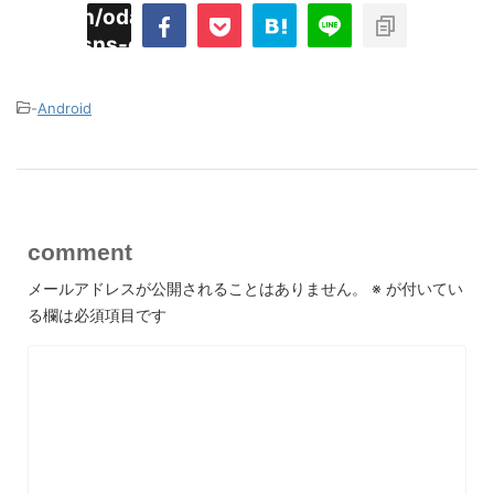
imyoojin/odaiji.com/public_html/blog/wp-
on
2
/plugins/sns-count-cache/sns-count-
line
hp
-
Android
comment
メールアドレスが公開されることはありません。
※
が付いてい
る欄は必須項目です