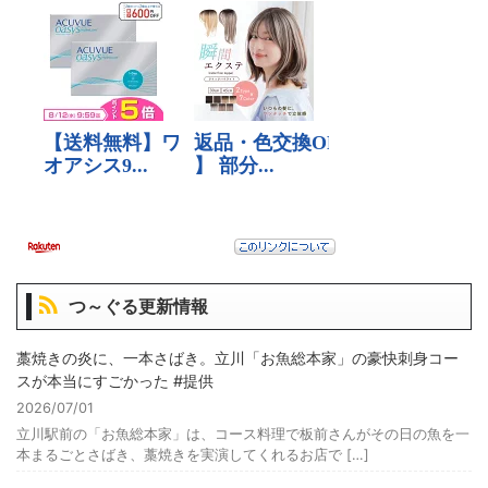
つ～ぐる更新情報
藁焼きの炎に、一本さばき。立川「お魚総本家」の豪快刺身コー
スが本当にすごかった #提供
2026/07/01
立川駅前の「お魚総本家」は、コース料理で板前さんがその日の魚を一
本まるごとさばき、藁焼きを実演してくれるお店で […]