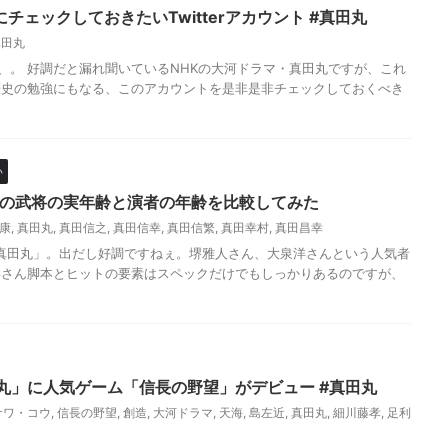
チェックしておきたいTwitterアカウント #真田丸
真田丸
ん曰く、。 好調だと漏れ聞いているNHKの大河ドラマ・真田丸ですが、これ
歴史の勉強にもなる、このアカウントを是非是非チェックしておくべき
い
点の武将の実年齢と演者の年齢を比較してみた
康
,
真田丸
,
真田信之
,
真田信幸
,
真田信繁
,
真田幸村
,
真田昌幸
マ「真田丸」。出だし好調ですねぇ。堺雅人さん、大泉洋さんという人気者
喜さん脚本とヒットの要素はスペックだけでもしっかりあるのですが、
丸」に人気ゲーム「信長の野望」がデビュー #真田丸
サワ・コウ
,
信長の野望
,
創造
,
大河ドラマ
,
天海
,
島左近
,
真田丸
,
細川藤孝
,
足利