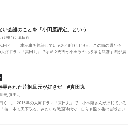
ない会議のことを「小田原評定」という
,
戦国時代
,
真田丸
 さん曰く、。 本記事を執筆している2016年6月19日。この前の週と今
の大河ドラマ「真田丸」では豊臣秀吉が小田原の北条家を滅ぼす戦が描
い
翻弄された片桐且元が好きだ #真田丸
且元
,
真田丸
 さん曰く、。 2016年の大河ドラマ「真田丸」で、小林隆さんが演じている
。「槍一本で天下取る」みたいな戦国時代で、自らも賤ヶ岳の合戦とい