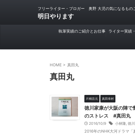
フリーライター・ブロガー 奥野 大児の気になるもの
明日やります
執筆実績のご紹介とお仕事
ライター実績
のご依頼について
HOME
>
真田丸
真田丸
片桐且元
真田幸村
徳川家康が大阪の陣で
のストレス #真田丸
2016/10/9
小林隆
,
徳川
2016年のNHK大河ドラ