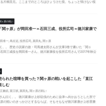
じる片桐且元。ここまでのところはひょうけた役、ちょっと情けない役
関ヶ原の戦い
「関ヶ原」が岡田准一＝石田三成、役所広司＝徳川家康で
田准一
,
島左近
,
役所広司
,
真田丸
,
関ヶ原
さん曰く、。 歴史小説家の故・司馬遼太郎さんが文庫3巻で書いた「関ヶ
石田三成役を岡田准一さん、徳川家康役を役所広司さんで2017年秋公
い
売られた喧嘩を買った？関ヶ原の戦いを起こした「直江
楽しむ
江兼続
,
直江状
,
真田丸
,
関ヶ原の戦い
ji さん曰く、。 徳川家康が上杉征伐のために会津へ向かおうとした所で
ヶ原の戦いのきっかけとするならば、そもそもなぜ徳川家康が上杉景勝