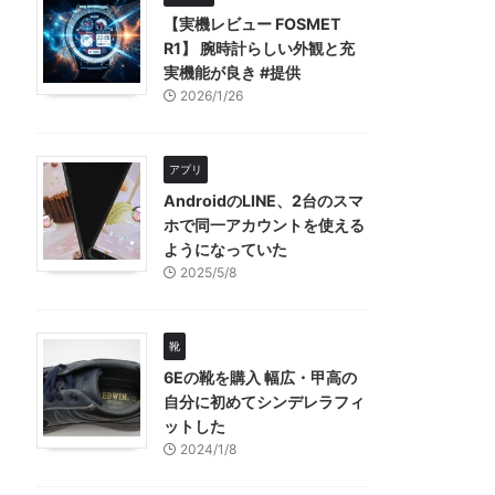
【実機レビュー FOSMET
R1】 腕時計らしい外観と充
実機能が良き #提供
2026/1/26
アプリ
AndroidのLINE、2台のスマ
ホで同一アカウントを使える
ようになっていた
2025/5/8
靴
6Eの靴を購入 幅広・甲高の
自分に初めてシンデレラフィ
ットした
2024/1/8