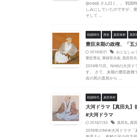
@odaiji さん曰く、。 
しみにしていたのですが、第
そして ...
戦国時代
歴史
真田幸村
黒田
豊臣末期の政権、「五大
2016/8/21
おとなしゅ
豊臣秀吉
,
軍師官兵衛
,
黒田官兵
2014年11月。NHKの大
す。 さて、末期の豊臣政権
吉の死の直前から ...
戦国時代
真田幸村
大河ドラマ【真田丸】
#大河ドラマ
2016/7/30
真田丸
,
真
2016年のNHK大河ドラ
幸喜さん、幸村の兄の信之