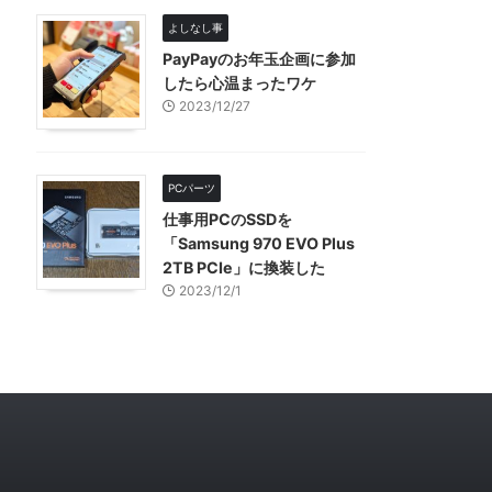
よしなし事
PayPayのお年玉企画に参加
したら心温まったワケ
2023/12/27
PCパーツ
仕事用PCのSSDを
「Samsung 970 EVO Plus
2TB PCIe」に換装した
2023/12/1