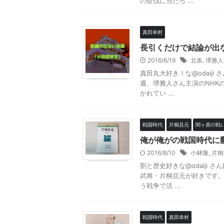
の征伐に当たろ ...
真田幸村
長引くだけで結論が出
2016/6/19
北条
,
堺雅人
真田丸大好き！な@odaiji
週、堺雅人さん主演のNHK
かれてい ...
戦国時代
片桐且元
関ヶ原の戦
俺が俺がの戦国時代に
2016/8/10
小林隆
,
片桐
割と歴史好きな@odaiji
武将・片桐且元が好きです
う戦争で活 ...
戦国時代
真田幸村