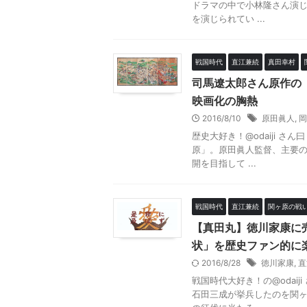
ドラマの中で小林隆さん演
を演じられてい ...
戦国時代
直江兼続
真田幸村
司馬遼太郎さん原作の
映画化の胸熱
2016/8/10
原田眞人
,
岡
歴史大好き！@odaiji 
原」。原田眞人監督、主要の
開を目指して ...
戦国時代
直江兼続
関ヶ原の戦
【真田丸】徳川家康に
状」を歴史ファン的に
2016/8/28
徳川家康
,
直
戦国時代大好き！の@odai
石田三成が挙兵したのを関