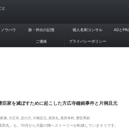
ごと
・ノウハウ
旅・外出の記憶
個人名刺コンサル
ADとP
ご連絡
プライバシーポリシー
豊臣家を滅ぼすために起こした方広寺鐘銘事件と片桐且元
家康
,
方広寺
,
淀の方
,
片桐且元
,
真田丸
,
真田幸村
,
豊臣秀頼
マ「真田丸」も、10月から大阪の陣へストーリーが転換していきそうです。