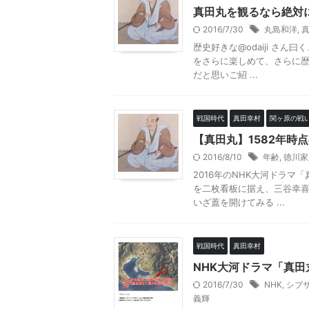
真田丸を観るなら絶対に
2016/7/30
丸島和洋
,
歴史好きな@odaiji さ
をさらに楽しめて、さらに
だと思いご紹 ...
戦国時代
真田幸村
関ヶ原の戦
【真田丸】1582年時
2016/8/10
年齢
,
徳川家
2016年のNHK大河ドラ
を二枚看板に据え、三谷幸
いざ蓋を開けてみる ...
戦国時代
真田幸村
NHK大河ドラマ「真田
2016/7/30
NHK
,
シブ
義輝