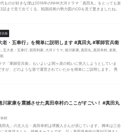
戦国時代ものが好きな僕は2016年のNHK大河ドラマ「真田丸」をとっても楽
2話まで見て出てくる、戦国武将の勢力図のCGを見て驚きましたね。
官兵衛
老・五奉行」を簡単に説明します #真田丸 #軍師官兵衛
う
,
五大老・五奉行
,
前田利家
,
大河ドラマ
,
徳川家康
,
真田丸
,
真田幸村
,
老衆
,
衛
河ドラマ「軍師官兵衛」もいよいよ関ヶ原の戦いに突入しようとしていま
ですが、どのような形で運営されていたかを簡単にご説明します。 秀
徳川家康を震撼させた真田幸村のここがすごい！ #真田丸
田幸村
マ「真田丸」の主人公・真田幸村は堺雅人さんが演じています。脚本は三谷
役に大泉洋さんと、鉄板キャストです。父・真田昌幸役の草刈正雄さん