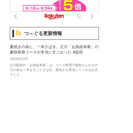
つ～ぐる更新情報
藁焼きの炎に、一本さばき。立川「お魚総本家」の
豪快刺身コースが本当にすごかった #提供
2026/07/01
立川駅前の「お魚総本家」は、コース料理で板前さんがその
日の魚を一本まるごとさばき、藁焼きを実演してくれるお店
で […]