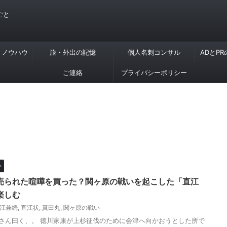
ごと
・ノウハウ
旅・外出の記憶
個人名刺コンサル
ADとP
ご連絡
プライバシーポリシー
い
売られた喧嘩を買った？関ヶ原の戦いを起こした「直江
楽しむ
江兼続
,
直江状
,
真田丸
,
関ヶ原の戦い
ji さん曰く、。 徳川家康が上杉征伐のために会津へ向かおうとした所で