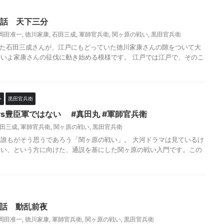
8話 天下三分
岡田准一
,
徳川家康
,
石田三成
,
軍師官兵衛
,
関ヶ原の戦い
,
黒田官兵衛
ていた石田三成さんが、江戸にもどっていた徳川家康さんの隙をついて大
いよ家康さんの征伐に動き始める模様です。 江戸では江戸で、そのこ
い
黒田官兵衛
s豊臣軍ではない #真田丸 #軍師官兵衛
田三成
,
軍師官兵衛
,
関ヶ原の戦い
,
黒田官兵衛
誰もがそう思うであろう「関ヶ原の戦い」。 大河ドラマは見ているけ
ない、という方に向けた、通説を基にした関ヶ原の戦い入門です。この
7話 動乱前夜
岡田准一
,
徳川家康
,
軍師官兵衛
,
関ヶ原の戦い
,
黒田官兵衛