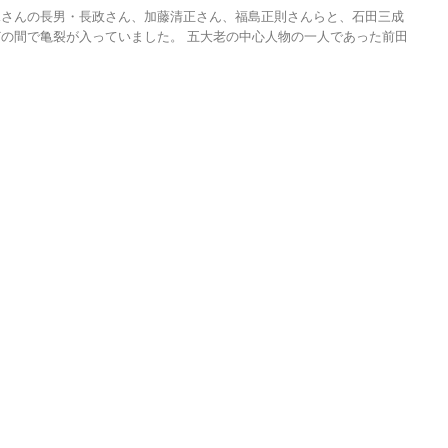
水さんの長男・長政さん、加藤清正さん、福島正則さんらと、石田三成
の間で亀裂が入っていました。 五大老の中心人物の一人であった前田