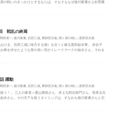
ヶ原の戦いのきっかけとするならば、そもそもなぜ徳川家康が上杉景勝
終回 戦乱の終焉
岡田准一
,
徳川家康
,
石田三成
,
軍師官兵衛
,
関ヶ原の戦い
,
黒田官兵衛
おける、石田三成に味方する側）を次々と破る黒田如水軍。 赤合子
、お椀を伏せたような形の赤い兜がトレードマークの如水さん、それを
.
9話 躍動
岡田准一
,
徳川家康
,
石田三成
,
軍師官兵衛
,
関ヶ原の戦い
,
黒田官兵衛
狙う！」 三人の家老＝栗山善助さん、井上九郎右衛門さん、母里太兵
田如水さん。その天下を狙うタイミングは、すなわち徳川家康さんと石