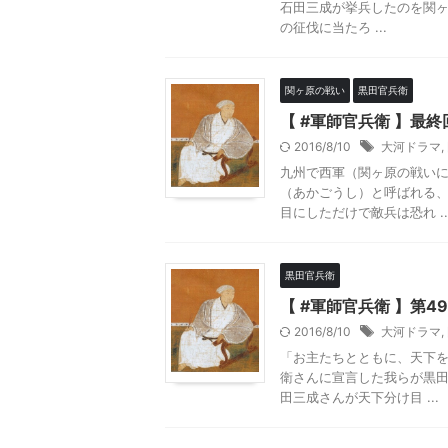
石田三成が挙兵したのを関
の征伐に当たろ ...
関ヶ原の戦い
黒田官兵衛
【 #軍師官兵衛 】最
2016/8/10
大河ドラマ
,
九州で西軍（関ヶ原の戦いに
（あかごうし）と呼ばれる
目にしただけで敵兵は恐れ ..
黒田官兵衛
【 #軍師官兵衛 】第4
2016/8/10
大河ドラマ
,
「お主たちとともに、天下を
衛さんに宣言した我らが黒
田三成さんが天下分け目 ...