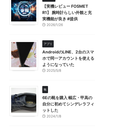
【実機レビュー FOSMET
R1】 腕時計らしい外観と充
実機能が良き #提供
2026/1/26
アプリ
AndroidのLINE、2台のスマ
ホで同一アカウントを使える
ようになっていた
2025/5/8
靴
6Eの靴を購入 幅広・甲高の
自分に初めてシンデレラフィ
ットした
2024/1/8