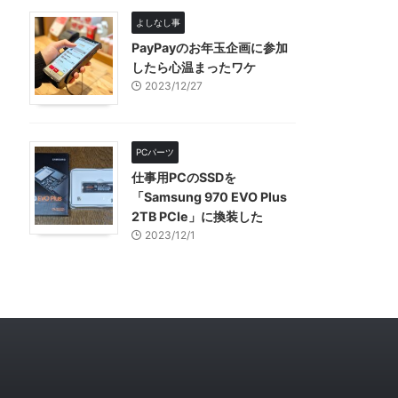
よしなし事
PayPayのお年玉企画に参加
したら心温まったワケ
2023/12/27
PCパーツ
仕事用PCのSSDを
「Samsung 970 EVO Plus
2TB PCIe」に換装した
2023/12/1