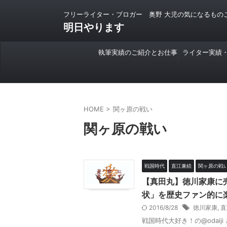
フリーライター・ブロガー 奥野 大児の気になるもの
明日やります
執筆実績のご紹介とお仕事
ライター実績
のご依頼について
HOME
>
関ヶ原の戦い
関ヶ原の戦い
戦国時代
直江兼続
関ヶ原の戦
【真田丸】徳川家康に
状」を歴史ファン的に
2016/8/28
徳川家康
,
直
戦国時代大好き！の@odai