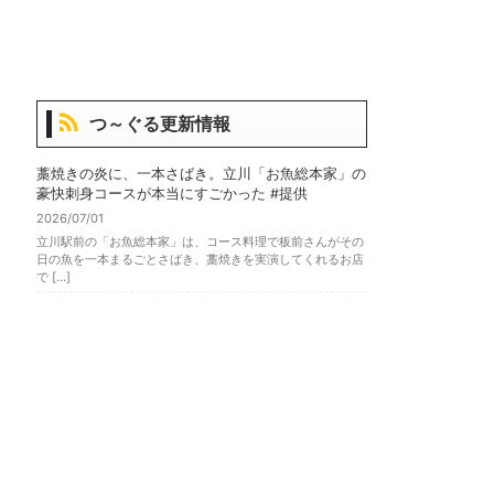
つ～ぐる更新情報
藁焼きの炎に、一本さばき。立川「お魚総本家」の
豪快刺身コースが本当にすごかった #提供
2026/07/01
立川駅前の「お魚総本家」は、コース料理で板前さんがその
日の魚を一本まるごとさばき、藁焼きを実演してくれるお店
で […]