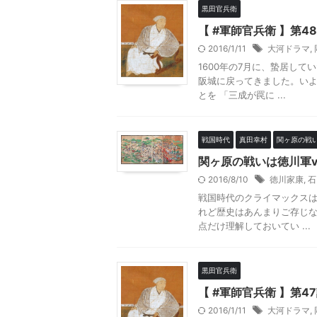
黒田官兵衛
【 #軍師官兵衛 】第4
2016/1/11
大河ドラマ
,
1600年の7月に、蟄居し
阪城に戻ってきました。いよ
とを 「三成が罠に ...
戦国時代
真田幸村
関ヶ原の戦
関ヶ原の戦いは徳川軍v
2016/8/10
徳川家康
,
石
戦国時代のクライマックスは
れど歴史はあんまりご存じ
点だけ理解しておいてい ...
黒田官兵衛
【 #軍師官兵衛 】第4
2016/1/11
大河ドラマ
,