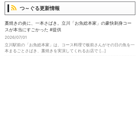
つ～ぐる更新情報
藁焼きの炎に、一本さばき。立川「お魚総本家」の豪快刺身コー
スが本当にすごかった #提供
2026/07/01
立川駅前の「お魚総本家」は、コース料理で板前さんがその日の魚を一
本まるごとさばき、藁焼きを実演してくれるお店で […]