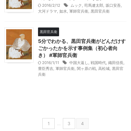
2016/2/12
ムック
,
司馬遼太郎
,
坂口安吾
,
大河ドラマ
,
如水
,
軍師官兵衛
,
黒田官兵衛
黒田官兵衛
5分でわかる、黒田官兵衛がどんだけす
ごかったかを示す事例集（初心者向
き） #軍師官兵衛
2016/1/11
中国大返し
,
戦国時代
,
織田信長
,
豊臣秀吉
,
軍師官兵衛
,
関ヶ原の戦
,
高松城
,
黒田官
兵衛
1
…
3
4