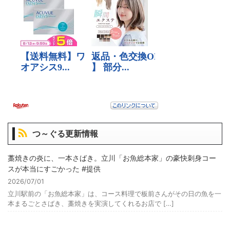
つ～ぐる更新情報
藁焼きの炎に、一本さばき。立川「お魚総本家」の豪快刺身コー
スが本当にすごかった #提供
2026/07/01
立川駅前の「お魚総本家」は、コース料理で板前さんがその日の魚を一
本まるごとさばき、藁焼きを実演してくれるお店で […]