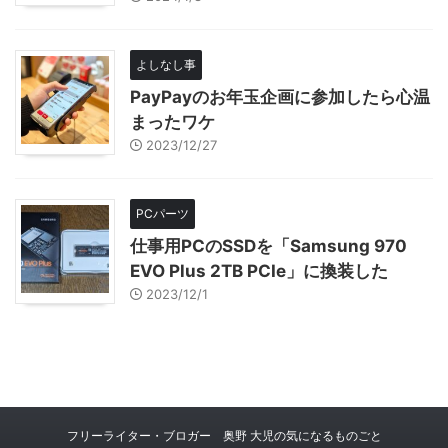
よしなし事
PayPayのお年玉企画に参加したら心温
まったワケ
2023/12/27
PCパーツ
仕事用PCのSSDを「Samsung 970
EVO Plus 2TB PCIe」に換装した
2023/12/1
フリーライター・ブロガー 奥野 大児の気になるものごと