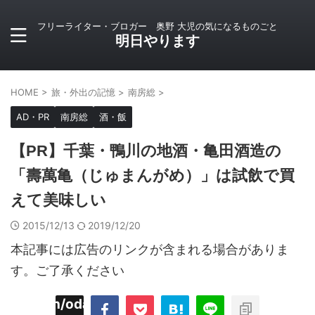
フリーライター・ブロガー 奥野 大児の気になるものごと
明日やります
HOME
>
旅・外出の記憶
>
南房総
>
AD・PR
南房総
酒・飯
【PR】千葉・鴨川の地酒・亀田酒造の
「壽萬亀（じゅまんがめ）」は試飲で買
えて美味しい
2015/12/13
2019/12/20
本記事には広告のリンクが含まれる場合がありま
す。ご了承ください
imyoojin/odaiji.com/public_html/blog/wp-
on
2