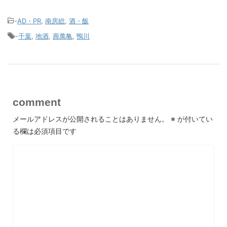
hp
-
AD・PR
,
南房総
,
酒・飯
-
千葉
,
地酒
,
壽萬亀
,
鴨川
comment
メールアドレスが公開されることはありません。
※
が付いてい
る欄は必須項目です