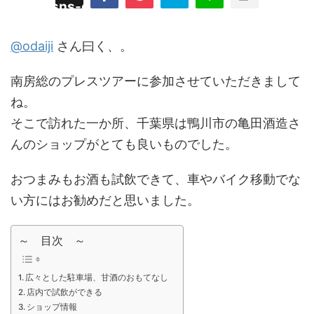
/plugins/sns-count-cache/sns-count-
line
hp
@odaiji
さん曰く、。
南房総のプレスツアーに参加させていただきまして
ね。
そこで訪れた一か所、千葉県は鴨川市の亀田酒造さ
んのショップがとても良いものでした。
おつまみもお酒も試飲できて、車やバイク移動でな
い方にはお勧めだと思いました。
～ 目次 ～
広々とした駐車場、甘酒のおもてなし
店内で試飲ができる
ショップ情報