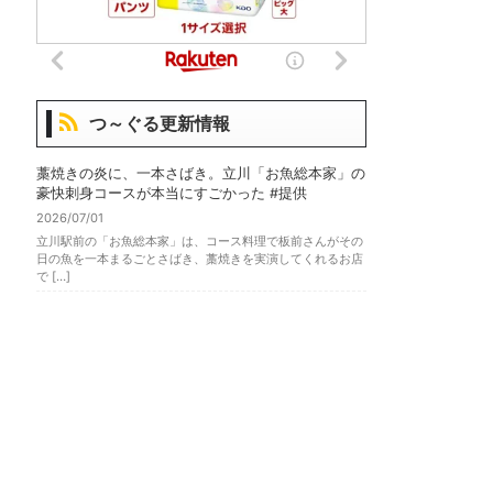
つ～ぐる更新情報
藁焼きの炎に、一本さばき。立川「お魚総本家」の
豪快刺身コースが本当にすごかった #提供
2026/07/01
立川駅前の「お魚総本家」は、コース料理で板前さんがその
日の魚を一本まるごとさばき、藁焼きを実演してくれるお店
で […]