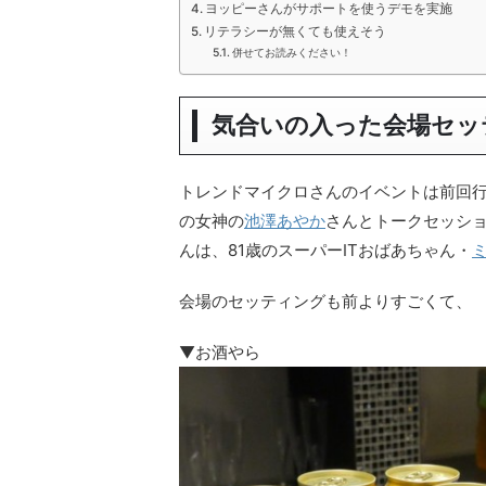
ヨッピーさんがサポートを使うデモを実施
リテラシーが無くても使えそう
併せてお読みください！
気合いの入った会場セッ
トレンドマイクロさんのイベントは前回
の女神の
池澤あやか
さんとトークセッシ
んは、81歳のスーパーITおばあちゃん・
会場のセッティングも前よりすごくて、
▼お酒やら