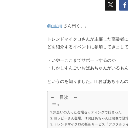
@odaiji
さん曰く、。
トレンドマイクロさんが主催した高齢者に
どを紹介するイベントに参加してきまし
・いやーここまでサポートするのか
・しかしすんごいおばあちゃんがいるも
というのを知りました。ITおばあちゃん
～ 目次 ～
気合いの入った会場セッティングで始まった
ヨッピーさん登場。ITおばあちゃんは映像で登
トレンドマイクロの斬新サービス「デジタルラ