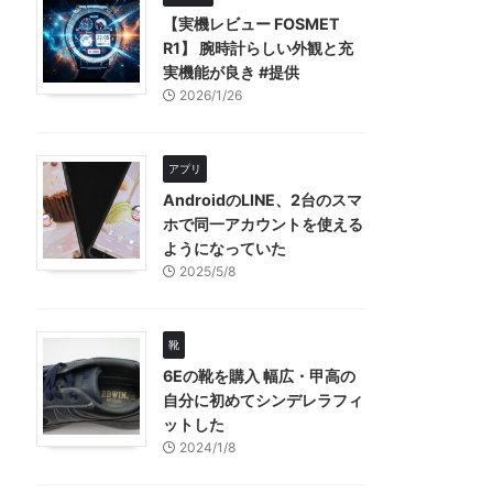
【実機レビュー FOSMET
R1】 腕時計らしい外観と充
実機能が良き #提供
2026/1/26
アプリ
AndroidのLINE、2台のスマ
ホで同一アカウントを使える
ようになっていた
2025/5/8
靴
6Eの靴を購入 幅広・甲高の
自分に初めてシンデレラフィ
ットした
2024/1/8