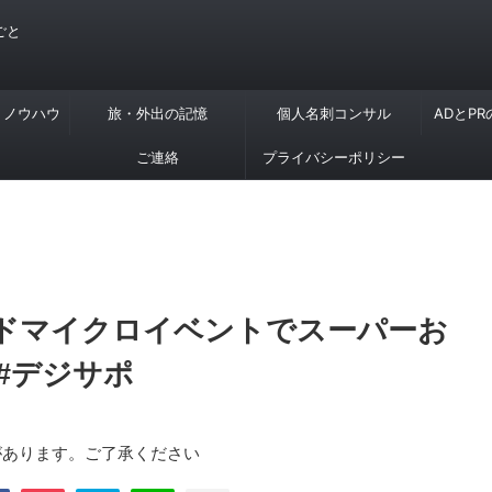
ごと
・ノウハウ
旅・外出の記憶
個人名刺コンサル
ADとP
ご連絡
プライバシーポリシー
ンドマイクロイベントでスーパーお
#デジサポ
があります。ご了承ください