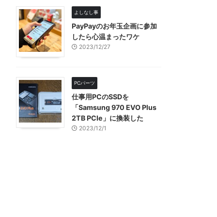
よしなし事
PayPayのお年玉企画に参加
したら心温まったワケ
2023/12/27
PCパーツ
仕事用PCのSSDを
「Samsung 970 EVO Plus
2TB PCIe」に換装した
2023/12/1