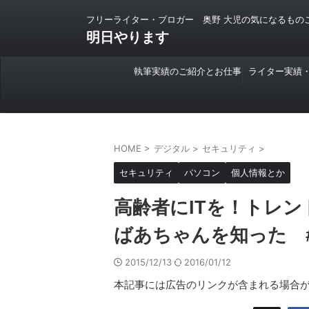
フリーライター・ブロガー 奥野 大児の気になるもの
明日やります
執筆実績のご紹介とお仕事
ライター実績
のご依頼について
HOME
>
デジタル
>
セキュリティ
>
セキュリティ
パソコン
個人情報とか
高齢者にITを！トレ
ばあちゃんを知った 
2015/12/13
2016/01/12
本記事には広告のリンクが含まれる場合