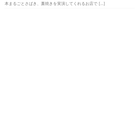
本まるごとさばき、藁焼きを実演してくれるお店で […]