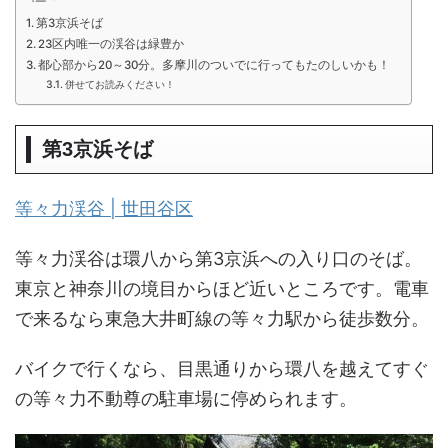
第3京浜そば
23区内唯一の渓谷は緑豊か
都心部から20～30分。多摩川のついでに行ってもたのしいかも！
併せてお読みください！
第3京浜そば
等々力渓谷 | 世田谷区
等々力渓谷は環八から第3京浜への入り口のそば。
東京と神奈川の境目からほど近いところです。電車
で来るなら東急大井町線の等々力駅から徒歩数分。
バイクで行くなら、目黒通りから環八を越えてすぐ
の等々力不動尊の駐車場に停められます。