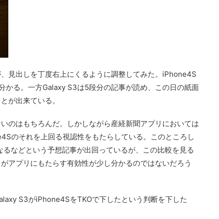
見出しを丁度右上にくるように調整してみた。iPhone4S
かる。一方Galaxy S3は5段分の記事が読め、この日の紙面
ことが出来ている。
ないのはもちろんだ。しかしながら産経新聞アプリにおいては
hone4Sのそれを上回る視認性をもたらしている。このところし
きくなるなどという予想記事が出回っているが、この比較を見る
スがアプリにもたらす有効性が少し分かるのではないだろう
xy S3がiPhone4SをTKOで下したという判断を下した