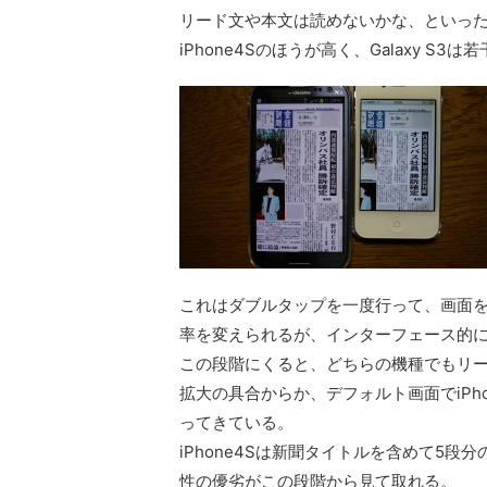
リード文や本文は読めないかな、といっ
iPhone4Sのほうが高く、Galaxy S
これはダブルタップを一度行って、画面
率を変えられるが、インターフェース的
この段階にくると、どちらの機種でもリ
拡大の具合からか、デフォルト画面でiPh
ってきている。
iPhone4Sは新聞タイトルを含めて5段分
性の優劣がこの段階から見て取れる。