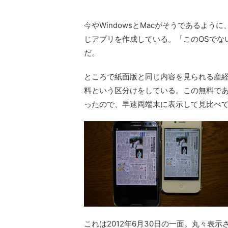
array key
cache.php
"Twitter"
今やWindowsとMacがそうであるように
in
じアプリを作成している。「このOSでな
だ。
ところで紙面版と同じ内容を見られる産
料という区分けをしている。この無料で
ったので、早速両端末に表示して見比べ
これは2012年6月30日の一面。丸々表