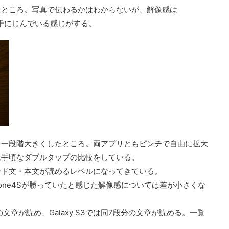
たところ。写真で伝わるかはわからないが、解像感は
3は若干にじんでいる感じがする。
を一段階大きくしたところ。両アプリともピンチで自由に拡大
に手頃なダブルタップの比較をしている。
ード文・本文が読めるレベルになってきている。
one4Sが勝っていたと感じた解像感については差が小さくな
の文章が読め、Galaxy S3では同7段分の文章が読める。一覧