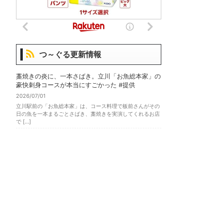
つ～ぐる更新情報
藁焼きの炎に、一本さばき。立川「お魚総本家」の
豪快刺身コースが本当にすごかった #提供
2026/07/01
立川駅前の「お魚総本家」は、コース料理で板前さんがその
日の魚を一本まるごとさばき、藁焼きを実演してくれるお店
で […]