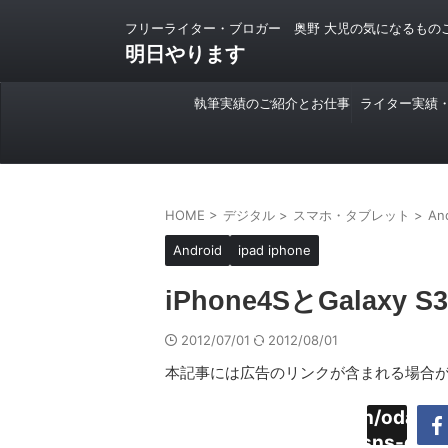
フリーライター・ブロガー 奥野 大児の気になるもの
明日やります
執筆実績のご紹介とお仕事
ライター実績
のご依頼について
HOME
>
デジタル
>
スマホ・タブレット
>
An
Android
ipad iphone
iPhone4SとGala
2012/07/01
2012/08/01
本記事には広告のリンクが含まれる場合
Warning
:
/home/daimyoojin/odaiji.
Undefined
content/plugins/sns-cou