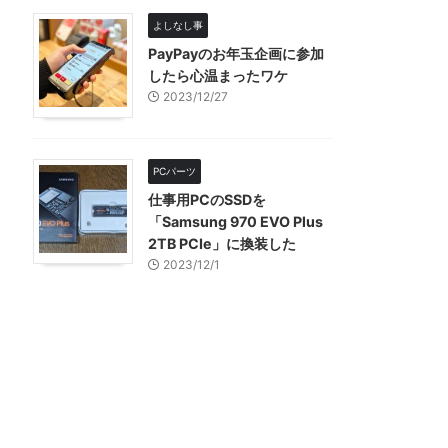
よしなし事
PayPayのお年玉企画に参加
したら心温まったワケ
2023/12/27
PCパーツ
仕事用PCのSSDを
「Samsung 970 EVO Plus
2TB PCIe」に換装した
2023/12/1