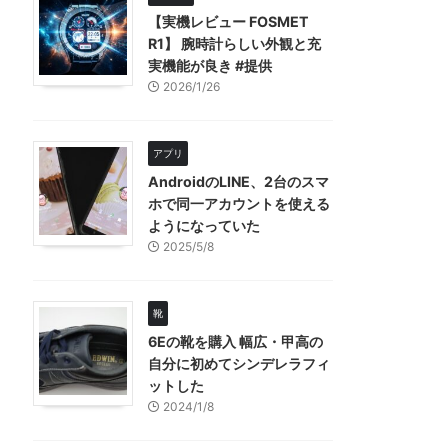
【実機レビュー FOSMET
R1】 腕時計らしい外観と充
実機能が良き #提供
2026/1/26
アプリ
AndroidのLINE、2台のスマ
ホで同一アカウントを使える
ようになっていた
2025/5/8
靴
6Eの靴を購入 幅広・甲高の
自分に初めてシンデレラフィ
ットした
2024/1/8