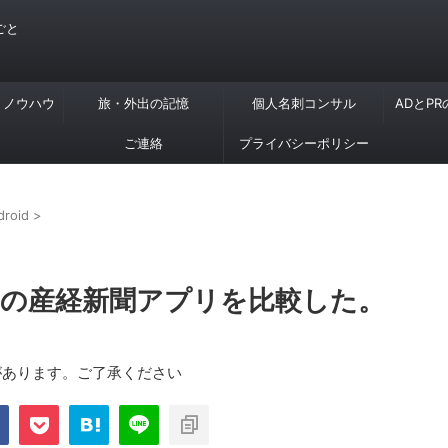
ごと
・ノウハウ
旅・外出の記憶
個人名刺コンサル
ADとP
ご連絡
プライバシーポリシー
droid
>
xy S3の産経新聞アプリを比較した。
があります。ご了承ください
com/public_html/blog/wp-
on
2897
nt-cache/sns-count-
line