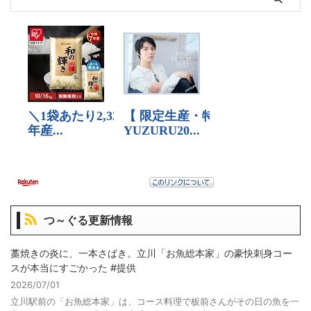
つ～ぐる更新情報
藁焼きの炎に、一本さばき。立川「お魚総本家」の豪快刺身コー
スが本当にすごかった #提供
2026/07/01
立川駅前の「お魚総本家」は、コース料理で板前さんがその日の魚を一