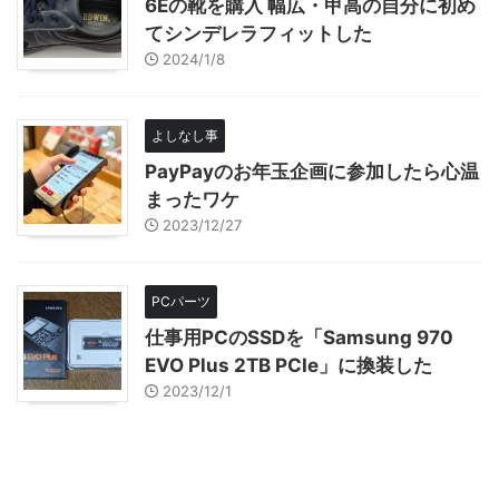
6Eの靴を購入 幅広・甲高の自分に初め
てシンデレラフィットした
2024/1/8
よしなし事
PayPayのお年玉企画に参加したら心温
まったワケ
2023/12/27
PCパーツ
仕事用PCのSSDを「Samsung 970
EVO Plus 2TB PCIe」に換装した
2023/12/1