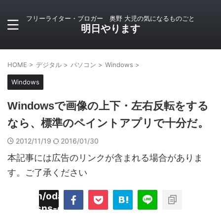
フリーライター・ブロガー 奥野 大児の気になるものごと
明日やります
HOME
>
デジタル
>
パソコン
>
Windows
>
Windows
Windowsで画像の上下・左右反転をする
なら、標準のペイントアプリで十分だ。
2012/11/19
2016/01/30
本記事には広告のリンクが含まれる場合がありま
す。ご了承ください
imyoojin/odaiji.com/public_html/blog/wp-
on
2
/plugins/sns-count-cache/sns-count-
line
hp