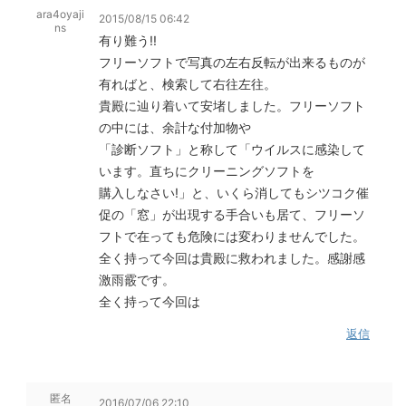
ara4oyaji
2015/08/15 06:42
ns
有り難う!!
フリーソフトで写真の左右反転が出来るものが
有ればと、検索して右往左往。
貴殿に辿り着いて安堵しました。フリーソフト
の中には、余計な付加物や
「診断ソフト」と称して「ウイルスに感染して
います。直ちにクリーニングソフトを
購入しなさい!」と、いくら消してもシツコク催
促の「窓」が出現する手合いも居て、フリーソ
フトで在っても危険には変わりませんでした。
全く持って今回は貴殿に救われました。感謝感
激雨霰です。
全く持って今回は
返信
匿名
2016/07/06 22:10