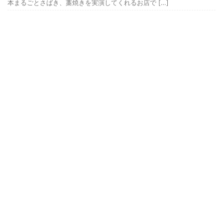
本まるごとさばき、藁焼きを実演してくれるお店で […]