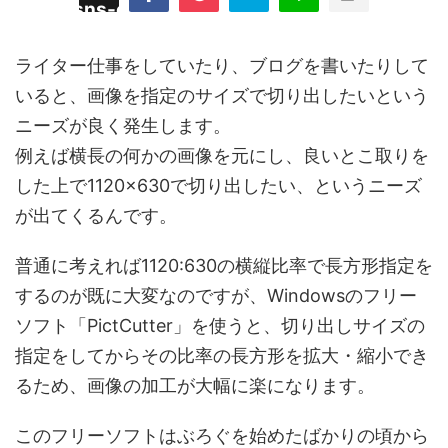
/plugins/sns-count-cache/sns-count-
line
hp
ライター仕事をしていたり、ブログを書いたりして
いると、画像を指定のサイズで切り出したいという
ニーズが良く発生します。
例えば横長の何かの画像を元にし、良いとこ取りを
した上で1120×630で切り出したい、というニーズ
が出てくるんです。
普通に考えれば1120:630の横縦比率で長方形指定を
するのが既に大変なのですが、Windowsのフリー
ソフト「PictCutter」を使うと、切り出しサイズの
指定をしてからその比率の長方形を拡大・縮小でき
るため、画像の加工が大幅に楽になります。
このフリーソフトはぶろぐを始めたばかりの頃から