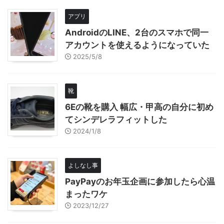
アプリ
AndroidのLINE、2台のスマホで同一
アカウントを使えるようになっていた
2025/5/8
靴
6Eの靴を購入 幅広・甲高の自分に初め
てシンデレラフィットした
2024/1/8
よしなし事
PayPayのお年玉企画に参加したら心温
まったワケ
2023/12/27