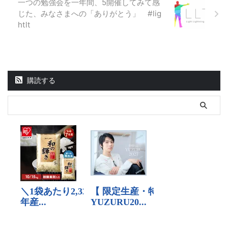
一つの勉強会を一年間、5開催してみて感
じた、みなさまへの「ありがとう」 #lig
htlt
購読する