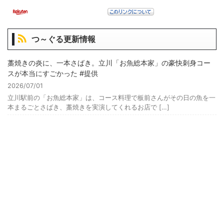
つ～ぐる更新情報
藁焼きの炎に、一本さばき。立川「お魚総本家」の豪快刺身コー
スが本当にすごかった #提供
2026/07/01
立川駅前の「お魚総本家」は、コース料理で板前さんがその日の魚を一
本まるごとさばき、藁焼きを実演してくれるお店で […]