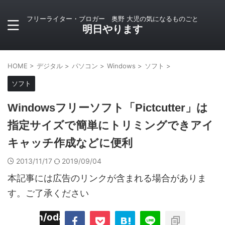
フリーライター・ブロガー 奥野 大児の気になるものごと
明日やります
HOME
>
デジタル
>
パソコン
>
Windows
>
ソフト
>
ソフト
Windowsフリーソフト「Pictcutter」は
指定サイズで簡単にトリミングできアイ
キャッチ作成などに便利
2013/11/17
2019/09/04
本記事には広告のリンクが含まれる場合がありま
す。ご了承ください
imyoojin/odaiji.com/public_html/blog/wp-
on
2