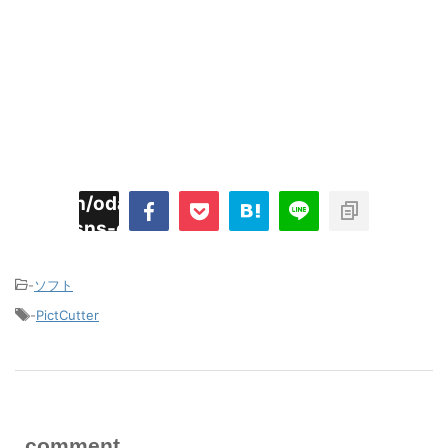
imyoojin/odaiji.com/public_html/blog/wp-
on
2
/plugins/sns-count-cache/sns-count-
line
hp
-
ソフト
-
PictCutter
comment