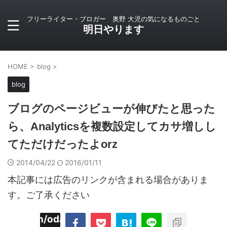
フリーライター・ブロガー 奥野 大児の気になるものごと
明日やります
HOME
>
blog
>
blog
ブログのページビューが伸びたと思った
ら、Analyticsを複数設定してカサ増しし
てただけだったよorz
2014/04/22
2016/01/11
本記事には広告のリンクが含まれる場合がありま
す。ご了承ください
imyoojin/odaiji.com/public_html/blog/wp-
on
2