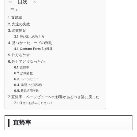
～ 目次 ～
直帰率
先達の失敗
調査開始
呼び出しの数え方
見つかったコードの判別
Contact Form 7は除外
片方を外す
外してどうなったか
直帰率
訪問者数
ページビュー
訪問ごと閲覧数
新規訪問者数
直帰率・ページビューへの影響があるべき姿に戻った
併せてお読みください！
直帰率