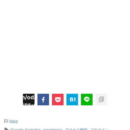
imyoojin/odaiji.com/public_html/blog/wp-
on
2
/plugins/sns-count-cache/sns-count-
line
hp
-
blog
-
Google Analytics
,
wordpress
,
アクセス解析
,
プラグイン