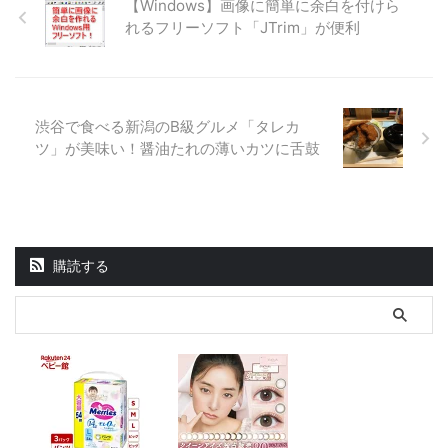
【Windows】画像に簡単に余白を付けら
れるフリーソフト「JTrim」が便利
渋谷で食べる新潟のB級グルメ「タレカ
ツ」が美味い！醤油たれの薄いカツに舌鼓
購読する