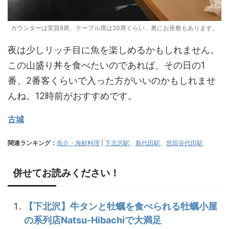
カウンターは実質8席、テーブル席は20席くらい、奥にお座敷もあります。
夜は少しリッチ目に魚を楽しめるかもしれません。
この山盛り丼を食べたいのであれば、その日の1
番、2番客くらいで入った方がいいのかもしれませ
んね。12時前がおすすめです。
古城
関連ランキング：
魚介・海鮮料理
|
下北沢駅
、
新代田駅
、
世田谷代田駅
併せてお読みください！
【下北沢】牛タンと牡蠣を食べられる牡蠣小屋
の系列店Natsu-Hibachiで大満足