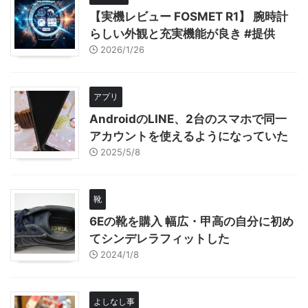
【実機レビュー FOSMET R1】 腕時計
らしい外観と充実機能が良き #提供
2026/1/26
アプリ
AndroidのLINE、2台のスマホで同一
アカウントを使えるようになっていた
2025/5/8
靴
6Eの靴を購入 幅広・甲高の自分に初め
てシンデレラフィットした
2024/1/8
よしなし事