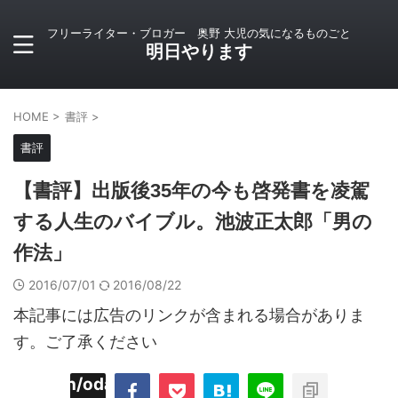
フリーライター・ブロガー 奥野 大児の気になるものごと
明日やります
HOME
>
書評
>
書評
【書評】出版後35年の今も啓発書を凌駕
する人生のバイブル。池波正太郎「男の
作法」
2016/07/01
2016/08/22
本記事には広告のリンクが含まれる場合がありま
す。ご了承ください
imyoojin/odaiji.com/public_html/blog/wp-
on
2