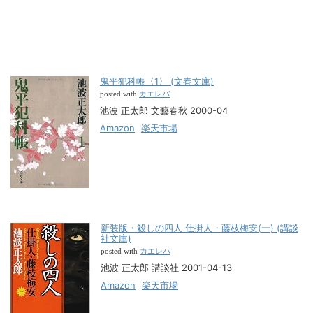
鬼平犯科帳〈1〉 (文春文庫)
カエレバ
posted with
池波 正太郎 文藝春秋 2000-04
Amazon
楽天市場
新装版・殺しの四人 仕掛人・藤枝梅安(一) (講談
社文庫)
カエレバ
posted with
池波 正太郎 講談社 2001-04-13
Amazon
楽天市場