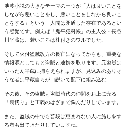
池波小説の大きなテーマの一つが「人は良いことを
しながら悪いことをし、悪いことをしながら良いこ
とをする」という、人間は矛盾した存在であるとい
う感覚です。例えば「鬼平犯科帳」の主人公・長谷
川平蔵は、若いころは札付きのワルでした。
そして火付盗賊改方の長官になってからも、重要な
情報源としてもと盗賊と連携を取ります。元盗賊は
いったん平蔵に捕らえられますが、見込みのありそ
うな者は平蔵自らが口説いて配下に組み込む。
その後、その盗賊も盗賊時代の仲間をお上に売る
「裏切り」と正義のはざまで悩んだりしています。
また、盗賊の中でも普段は恵まれない人に施しをす
る者も出てきたりしていますね。