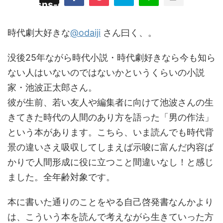
/plugins/sns-count-cache/sns-count-
line
hp
時代劇大好きな
@odaiji
さん曰く、。
没後25年ながら時代小説・時代劇好きなら今も知ら
ない人はいないのではないかというくらいの小説
家・池波正太郎さん。
彼が生前、若い友人や編集者に向けて池波さんの生
きてきた時代の人間のあり方を語った「男の作法」
という本があります。こちら、いま読んでも時代背
景の違いさえ吸収してしまえば示唆に富んだ内容ば
かりで人間形成に役に立つこと間違いなし！と感じ
ました。全年齢対象です。
本に書いた通りのことをやる自己啓発書なんかより
は、こういう本を読んで考えながら生きていった方