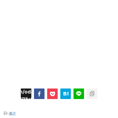
imyoojin/odaiji.com/public_html/blog/wp-
on
2
/plugins/sns-count-cache/sns-count-
line
hp
-
書評