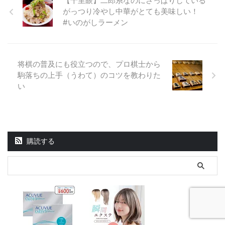
【千里眼】二郎系なのにさっぱりしている
がっつり冷やし中華がとても美味しい！
#いのがしラーメン
将棋の普及にも役立つので、プロ棋士から
駒落ちの上手（うわて）のコツを教わりた
い
購読する