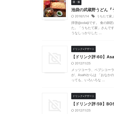
酒・飯
池袋の武蔵野うどん『
2016/1/14
うちたて家
,
拝啓@odaijiです。 食
た。「うちたて家」さんです
うなしっかりした ...
ドリンク•デザート
【ドリンク評:60】Asa
2012/11/25
メッツコーラ、ペプシコー
が、Asahiからは 「おな
っても、いろいろな ...
ドリンク•デザート
【ドリンク評:59】BOSS 
2012/11/25