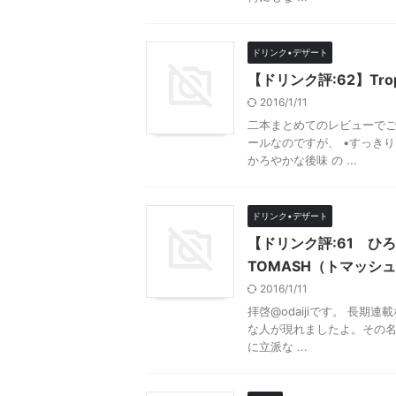
ドリンク•デザート
【ドリンク評:62】Tropic
2016/1/11
二本まとめてのレビューで
ールなのですが、 •すっき
かろやかな後味 の ...
ドリンク•デザート
【ドリンク評:61 ひ
TOMASH（トマッシ
2016/1/11
拝啓@odaijiです。 長
な人が現れましたよ。その名も
に立派な ...