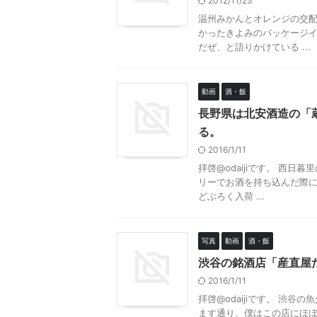
2012/11/25
温州みかんとオレンジの交配
かったきよみのパッケージ
だぜ、と語りかけている ...
動画
酒・飯
長野県は北安酒造の「
る。
2016/1/11
拝啓@odaijiです。 西
リーでお酒を持ち込んだ際に
どぶろく入荷 ...
写真
動画
酒・飯
渋谷の銘酒店「産直屋
2016/1/11
拝啓@odaijiです。 渋
ます通り、僕はこの店にほぼ