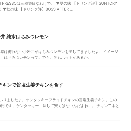
ON PRESSOは三種類目なわけで。 ▼夏の味 【ドリンク評】SUNTORY
SO ▼秋の味 【ドリンク評】BOSS AFTER ...
岩井 純水はちみつレモン
ク感は侮れない小岩井がはちみつレモンを出してきましたよ。イメージ
ね、はちみつレモンって。でも、冬もホットがあるか。
チキンで旨塩生姜チキンを食す
べてまいりましたよ。ケンタッキーフライドチキンの旨塩生姜チキン。この
60円です。ケンタッキー、決して安くはないんだよね…。 チキン二本と