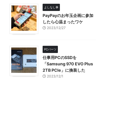
よしなし事
PayPayのお年玉企画に参加
したら心温まったワケ
2023/12/27
PCパーツ
仕事用PCのSSDを
「Samsung 970 EVO Plus
2TB PCIe」に換装した
2023/12/1