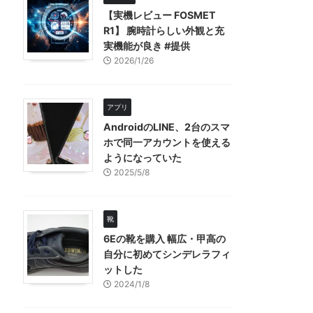
【実機レビュー FOSMET
R1】 腕時計らしい外観と充
実機能が良き #提供
2026/1/26
アプリ
AndroidのLINE、2台のスマ
ホで同一アカウントを使える
ようになっていた
2025/5/8
靴
6Eの靴を購入 幅広・甲高の
自分に初めてシンデレラフィ
ットした
2024/1/8