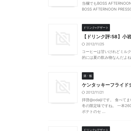
当欄でもBOSS AFTERNO
BOSS AFTERNOON PRES
ドリンク•デザート
【ドリンク評:58】小
2012/11/25
コーヒーは甘いけれどミル
的には夏の飲み物なんだよ
酒・飯
ケンタッキーフライド
2012/11/21
拝啓@odaijiです。 食
冬の限定味ですね。 一本2
ポテトのセ ...
ドリンク•デザート