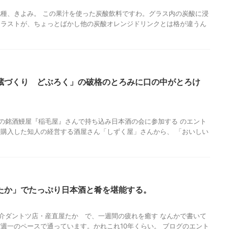
種、きよみ。 この果汁を使った炭酸飲料ですわ。グラス内の炭酸に浸
イラストが、ちょっとばかし他の炭酸オレンジドリンクとは格が違うん
蔵づくり どぶろく」の破格のとろみに口の中がとろけ
日暮里の銘酒鰻屋『稲毛屋』さんで持ち込み日本酒の会に参加する のエント
購入した知人の経営する酒屋さん「しずく屋」さんから、 「おいしい
たか」でたっぷり日本酒と肴を堪能する。
谷の魚介ダントツ店・産直屋たか で、一週間の疲れを癒す なんかで書いて
週一のペースで通っています。かれこれ10年くらい。 ブログのエント