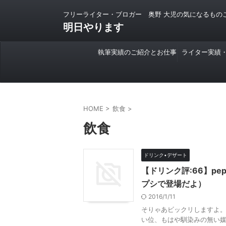
フリーライター・ブロガー 奥野 大児の気になるもの
明日やります
執筆実績のご紹介とお仕事
ライター実績
のご依頼について
HOME
>
飲食
>
飲食
ドリンク•デザート
【ドリンク評:66】pep
プシで登場だよ）
2016/1/11
そりゃあビックリしますよ。
い位、もはや馴染みの無い媒