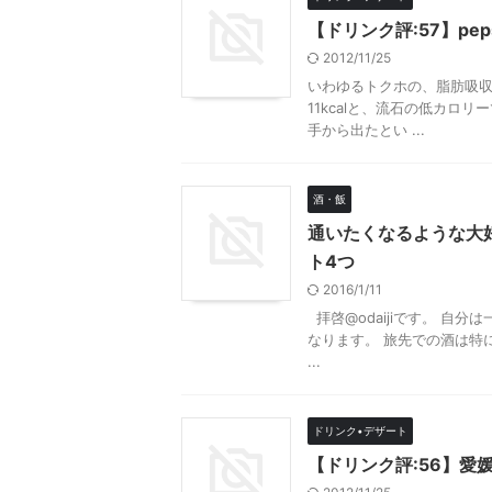
【ドリンク評:57】pepsi
2012/11/25
いわゆるトクホの、脂肪吸収
11kcalと、流石の低カロ
手から出たとい ...
酒・飯
通いたくなるような大
ト4つ
2016/1/11
拝啓@odaijiです。 自
なります。 旅先での酒は特
...
ドリンク•デザート
【ドリンク評:56】愛媛きよ