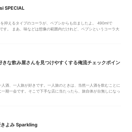
 SPECIAL
を抑えるタイプのコーラが、ペプシからも出ましたよ。 490mlで
リーです。 まあ、味などは想像の範囲内だけれど、ペプシというコーラ大
好きな飲み屋さんを見つけやすくする俺流チェックポイン
分は一人酒、一人旅が好きです。一人旅のときは、当然一人酒を飲むことに
に一期一会です。そこで下手な店に当たったら、旅自体が台無しになっ
み Sparkling