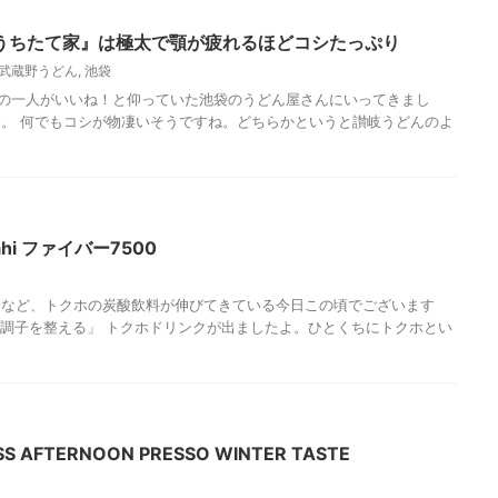
うちたて家』は極太で顎が疲れるほどコシたっぷり
武蔵野うどん
,
池袋
の師匠の一人がいいね！と仰っていた池袋のうどん屋さんにいってきまし
。 何でもコシが物凄いそうですね。どちらかというと讃岐うどんのよ
hi ファイバー7500
ラなど、トクホの炭酸飲料が伸びてきている今日この頃でございます
かの調子を整える」 トクホドリンクが出ましたよ。ひとくちにトクホとい
AFTERNOON PRESSO WINTER TASTE