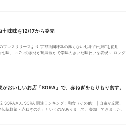
七味味を12/17から発売
湖池屋のプレスリリースより 京都祇園味幸の赤くない七味“白七味”を使用
白七味」 ～7つの素材が風味豊かで辛味のきいた味わいを表現～ ロング
菜がおいしいお店「SORA」で、赤ねぎをもりもり食す。
が丘 SORAさん SORA 関連ランキング：和食（その他） | 自由が丘駅、
内伝統野菜・赤ねぎの会」というのがありまして、参加してきました。