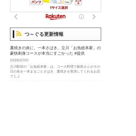
つ～ぐる更新情報
藁焼きの炎に、一本さばき。立川「お魚総本家」の
豪快刺身コースが本当にすごかった #提供
2026/07/01
立川駅前の「お魚総本家」は、コース料理で板前さんがその
日の魚を一本まるごとさばき、藁焼きを実演してくれるお店
で […]