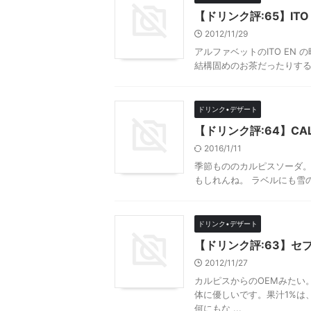
【ドリンク評:65】ITO EN
2012/11/29
アルファベットのITO EN
結構固めのお茶だったりするんですが
ドリンク•デザート
【ドリンク評:64】CA
2016/1/11
季節もののカルピスソーダ
もしれんね。 ラベルにも雪
ドリンク•デザート
【ドリンク評:63】セ
2012/11/27
カルピスからのOEMみたい。 
体に優しいです。果汁1%は
何にもな ...