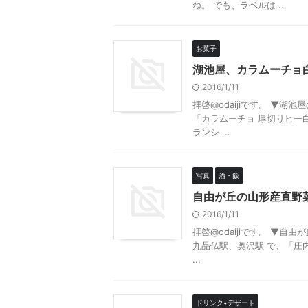
ね。 でも、ラベルは ...
お菓子
湖池屋、カラムーチョ白
2016/1/11
拝啓@odaijiです。 ▼
「カラムーチョ 厚切りヒー
ランシ ...
写真
酒・飯
自由が丘の山形産直野
2016/1/11
拝啓@odaijiです。 ▼自由
九品仏駅、奥沢駅 で、「庄
...
ドリンク•デザート