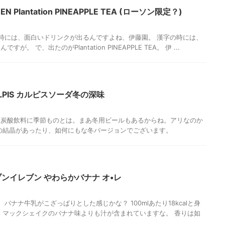
 Plantation PINEAPPLE TEA (ローソン限定？)
 の時には、面白いドリンクが出るんですよね、伊藤園。 漢字の時には、
。 で、出たのがPlantation PINEAPPLE TEA。 伊 ...
LPIS カルピスソーダ冬の深味
。炭酸飲料に季節ものとは。まあ冬用ビールもあるからね。アリなのか
の結晶があったり、如何にもな冬バージョンでございます。
ブンイレブン やわらかバナナ オ•レ
バナナ牛乳がこざっぱりとした感じかな？ 100mlあたり18kcalと身
、マックシェイクのバナナ味よりも汁が含まれていますな。 香りは如