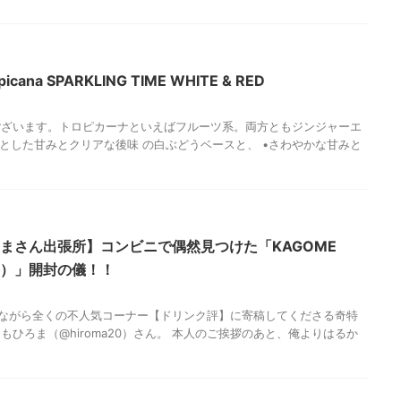
ana SPARKLING TIME WHITE & RED
ございます。トロピカーナといえばフルーツ系。両方ともジンジャーエ
りとした甘みとクリアな後味 の白ぶどうベースと、 •さわやかな甘みと
ろまさん出張所】コンビニで偶然見つけた「KAGOME
ュ）」開封の儀！！
期連載ながら全くの不人気コーナー【ドリンク評】に寄稿してくださる奇特
ひろま（@hiroma20）さん。 本人のご挨拶のあと、俺よりはるか