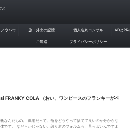
ごと
・ノウハウ
旅・外出の記憶
個人名刺コンサル
ADとP
ご連絡
プライバシーポリシー
si FRANKY COLA （おい、ワンピースのフランキーがペ
瓶なんだもの。 職場だって、瓶をどうやって捨てて良いのか分からな
体です。 なだらかじゃない、怒り肩のフォルムも、昔っぽいんですよ