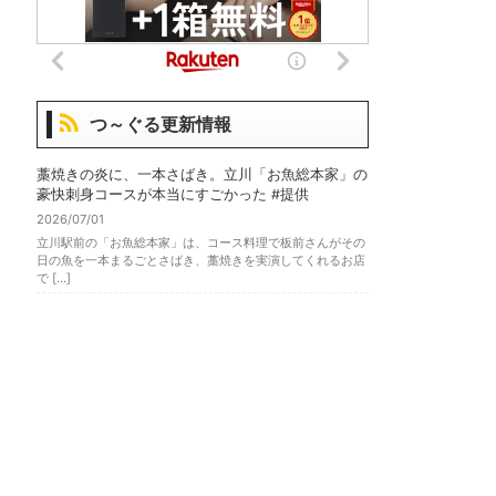
つ～ぐる更新情報
藁焼きの炎に、一本さばき。立川「お魚総本家」の
豪快刺身コースが本当にすごかった #提供
2026/07/01
立川駅前の「お魚総本家」は、コース料理で板前さんがその
日の魚を一本まるごとさばき、藁焼きを実演してくれるお店
で […]