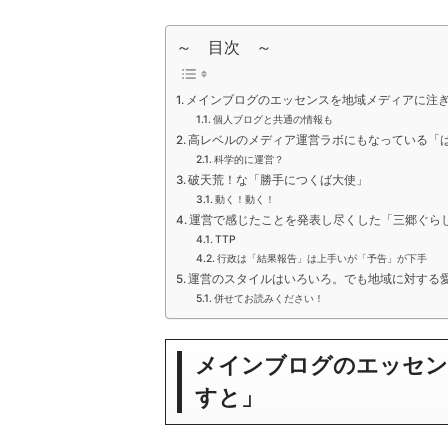
～ 目次 ～
メインブログのエッセンスを地域メディアに注
個人ブログと共通の情報も
高レベルのメディア運営ラボにもなっている「
科学的に運営？
破天荒！な「勝手につくば大使」
動く！動く！
運営で感じたことを発表し尽くした「三郷ぐら
TTP
行政は「結果報告」は上手いが「予告」が下手
運営のスタイルはいろいろ。でも地域に対する
併せてお読みください！
メインブログのエッセン
すと」