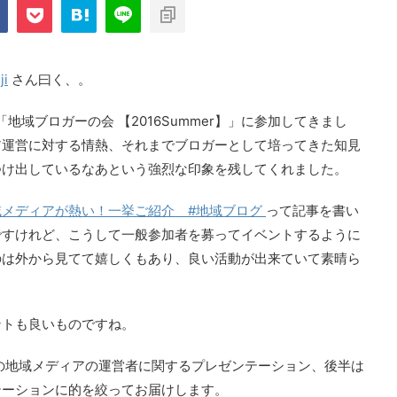
com/public_html/blog/wp-
on
2897
nt-cache/sns-count-
line
ji
さん曰く、。
「地域ブロガーの会 【2016Summer】」に参加してきまし
ア運営に対する情熱、それまでブロガーとして培ってきた知見
つけ出しているなあという強烈な印象を残してくれました。
域メディアが熱い！一挙ご紹介 #地域ブログ
って記事を書い
ですけれど、こうして一般参加者を募ってイベントするように
のは外から見てて嬉しくもあり、良い活動が出来ていて素晴ら
ントも良いものですね。
の地域メディアの運営者に関するプレゼンテーション、後半は
テーションに的を絞ってお届けします。