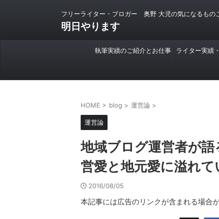
フリーライター・ブロガー 奥野 大児の気になるもの
明日やります
執筆実績のご紹介とお仕事
ライター実績
のご依頼について
HOME
>
blog
>
運営論
>
運営論
地域ブログ運営者が語
営愛と地元愛に溢れて
2016/08/05
本記事には広告のリンクが含まれる場合