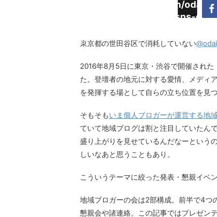
Warning
:
/home/daimyoojin/odaiji.
Undefined
content/plugins/sns-cou
array key
cache.php
"Twitter"
東京都の世田谷区で消耗していない
@odai
in
2016年8月5日に東京・渋谷で開催された
た。登壇者の地元に対する愛情、メディ
を発揮する場として自らの立ち位置を見
そもそも
いま個人ブロガーが運営する地
ていて地域ブログは割と注目していたん
盛り上がりを見せているんだなーという
しいなあと思うこともあり。
こういうテーマに絞った発表・懇親イベ
地域ブロガーの会は2部構成。前半で4つ
懇親会や諸連絡。この記事ではプレゼン