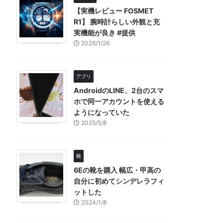
【実機レビュー FOSMET
R1】 腕時計らしい外観と充
実機能が良き #提供
2026/1/26
アプリ
AndroidのLINE、2台のスマ
ホで同一アカウントを使える
ようになっていた
2025/5/8
靴
6Eの靴を購入 幅広・甲高の
自分に初めてシンデレラフィ
ットした
2024/1/8