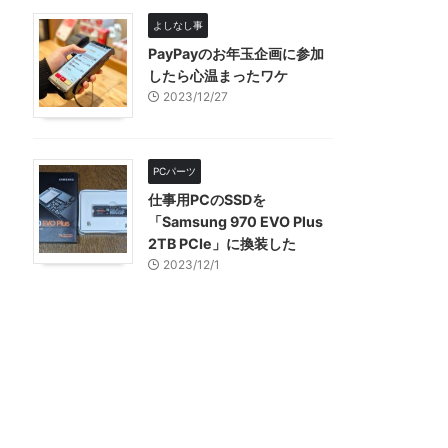
よしなし事
PayPayのお年玉企画に参加
したら心温まったワケ
2023/12/27
PCパーツ
仕事用PCのSSDを
「Samsung 970 EVO Plus
2TB PCIe」に換装した
2023/12/1