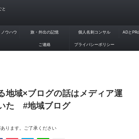
ごと
・ノウハウ
旅・外出の記憶
個人名刺コンサル
ADとP
ご連絡
プライバシーポリシー
る地域×ブログの話はメディア運
いた #地域ブログ
があります。ご了承ください