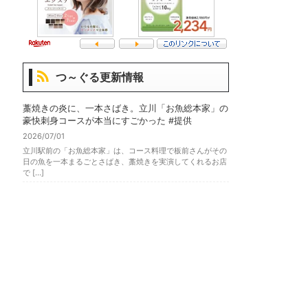
つ～ぐる更新情報
藁焼きの炎に、一本さばき。立川「お魚総本家」の
豪快刺身コースが本当にすごかった #提供
2026/07/01
立川駅前の「お魚総本家」は、コース料理で板前さんがその
日の魚を一本まるごとさばき、藁焼きを実演してくれるお店
で […]