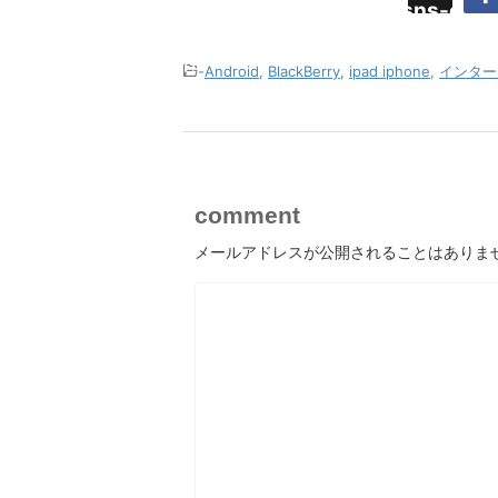
Undefined
content/plugins/sns-cou
array key
cache.php
"Twitter"
-
Android
,
BlackBerry
,
ipad iphone
,
インター
in
comment
メールアドレスが公開されることはありま