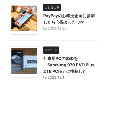
よしなし事
PayPayのお年玉企画に参加
したら心温まったワケ
2023/12/27
PCパーツ
仕事用PCのSSDを
「Samsung 970 EVO Plus
2TB PCIe」に換装した
2023/12/1