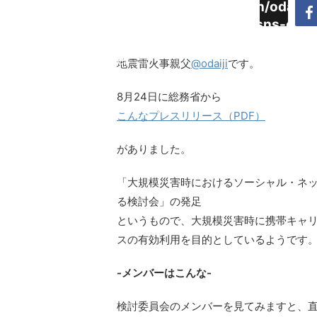
Warning
:
/home/daimyoojin/odaiji.
Undefined
content/plugins/sns-cou
array key
cache.php
"Twitter"
地震雷火事親父
@odaiji
です。
in
8月24日に総務省から
こんなプレスリリース（PDF）
がありました。
「大規模災害時におけるソーシャル・ネッ
る検討会」の発足
というもので、大規模災害時に携帯キャ
スの有効利用を目的としているようです。
-メンバーはこんな-
検討委員会のメンバーを見てみますと、