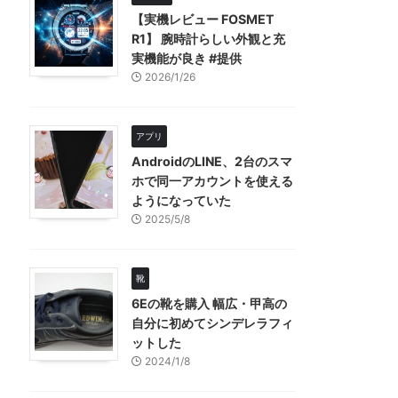
【実機レビュー FOSMET
R1】 腕時計らしい外観と充
実機能が良き #提供
2026/1/26
アプリ
AndroidのLINE、2台のスマ
ホで同一アカウントを使える
ようになっていた
2025/5/8
靴
6Eの靴を購入 幅広・甲高の
自分に初めてシンデレラフィ
ットした
2024/1/8