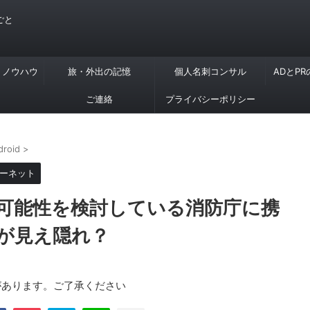
ごと
・ノウハウ
旅・外出の記憶
個人名刺コンサル
ADとP
ご連絡
プライバシーポリシー
droid
>
ーネット
の可能性を検討している消防庁に携
が見え隠れ？
があります。ご了承ください