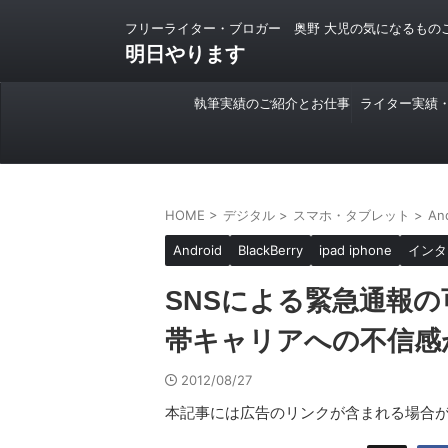
フリーライター・ブロガー 奥野 大児の気になるもの
明日やります
執筆実績のご紹介とお仕事
ライター実績
のご依頼について
HOME
>
デジタル
>
スマホ・タブレット
>
An
Android
BlackBerry
ipad iphone
インタ
SNSによる緊急通報
帯キャリアへの不信感
2012/08/27
本記事には広告のリンクが含まれる場合