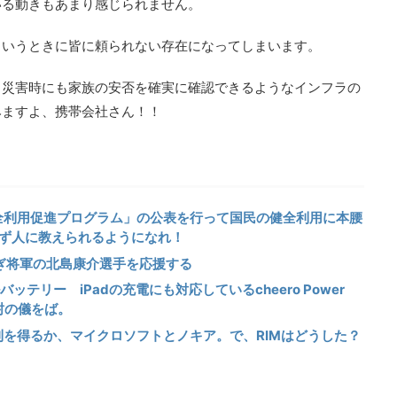
いる動きもあまり感じられません。
というときに皆に頼られない存在になってしまいます。
く災害時にも家族の安否を確実に確認できるようなインフラの
みますよ、携帯会社さん！！
全利用促進プログラム」の公表を行って国民の健全利用に本腰
まず人に教えられるようになれ！
泳ぎ将軍の北島康介選手を応援する
バッテリー iPadの充電にも対応しているcheero Power
封の儀をば。
を得るか、マイクロソフトとノキア。で、RIMはどうした？