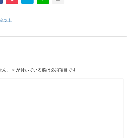
nt-cache/sns-count-
line
ネット
せん。
※
が付いている欄は必須項目です